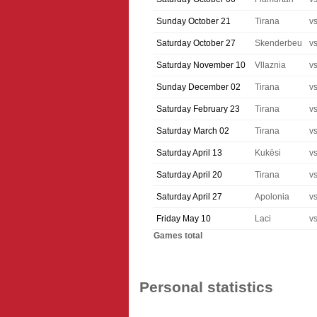
Sunday October 21
Tirana
v
Saturday October 27
Skenderbeu
v
Saturday November 10
Vllaznia
v
Sunday December 02
Tirana
v
Saturday February 23
Tirana
v
Saturday March 02
Tirana
v
Saturday April 13
Kukësi
v
Saturday April 20
Tirana
v
Saturday April 27
Apolonia
v
Friday May 10
Laci
v
Games total
Personal statistics