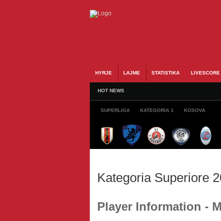
HYRJE
LAJME
STATISTIKA
LIVESCORE
HOT NEWS
SUPERLIGA
KATEGORIA 1
KOSOVA
Kategoria Superiore 
Player Information - 