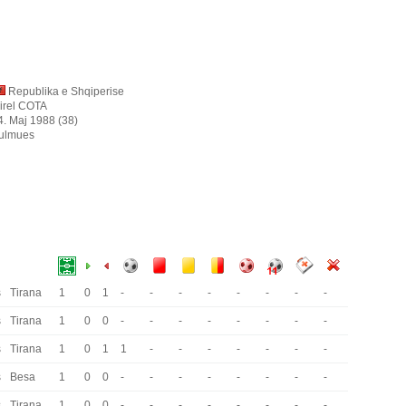
Republika e Shqiperise
irel COTA
4. Maj 1988 (38)
ulmues
s
Tirana
1
0
1
-
-
-
-
-
-
-
-
s
Tirana
1
0
0
-
-
-
-
-
-
-
-
s
Tirana
1
0
1
1
-
-
-
-
-
-
-
s
Besa
1
0
0
-
-
-
-
-
-
-
-
s
Tirana
1
0
0
-
-
-
-
-
-
-
-