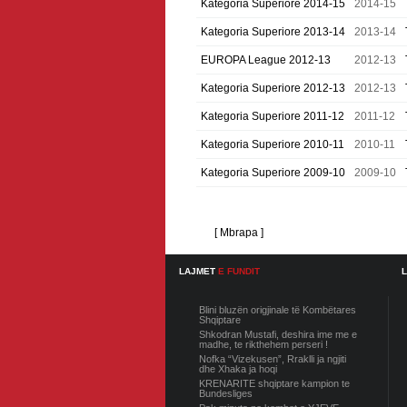
Kategoria Superiore 2014-15
2014-15
Kategoria Superiore 2013-14
2013-14
EUROPA League 2012-13
2012-13
Kategoria Superiore 2012-13
2012-13
Kategoria Superiore 2011-12
2011-12
Kategoria Superiore 2010-11
2010-11
Kategoria Superiore 2009-10
2009-10
[ Mbrapa ]
LAJMET
E FUNDIT
Blini bluzën origjinale të Kombëtares
Shqiptare
Shkodran Mustafi, deshira ime me e
madhe, te rikthehem perseri !
Nofka “Vizekusen”, Rraklli ja ngjiti
dhe Xhaka ja hoqi
KRENARITE shqiptare kampion te
Bundesliges