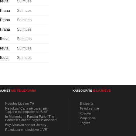
Teuta
Sulmues
Tirana
Sulmues
Tirana
Sulmues
Tirana
Sulmues
Teuta
Sulmues
Teuta
Sulmues
Teuta
Sulmues
LAJMET
ME TE LEXUARA
KATEGORITE
E LAJMEVE
Ndeshje Live ne TV
Shqiperia
Ne fokus/ Cana në garën për
Te ndryshme
“Lojtarin më popullor në Botë”
Kosova
In Memoriam : Panajot Pano "The
Maqedonia
Greatest Soccer Player in Albania"!
English
Buy Albanian soccer Jersey
Rezultatet e ndeshjeve LIVE!