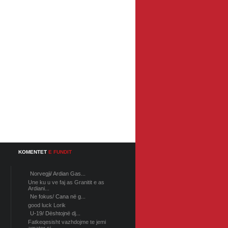
KOMENTET
E FUNDIT
Norvegji/ Ardian Gas...
Une ku u ve faj as Granitit e as
Ardiani...
Ne fokus/ Cana në g...
good luck Lorik
U-19/ Dështojnë dj...
Fatkeqesisht vazhdojme te jemi