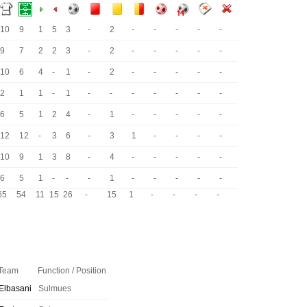
10
9
1
5
3
-
2
-
-
-
-
-
9
7
2
2
3
-
2
-
-
-
-
-
10
6
4
-
1
-
2
-
-
-
-
-
2
1
1
-
1
-
-
-
-
-
-
-
6
5
1
2
4
-
1
-
-
-
-
-
12
12
-
3
6
-
3
1
-
-
-
-
10
9
1
3
8
-
4
-
-
-
-
-
6
5
1
-
-
-
1
-
-
-
-
-
65
54
11
15
26
-
15
1
-
-
-
-
Team
Function / Position
Elbasani
Sulmues