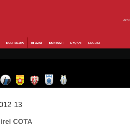
Ident
MULTIMEDIA
TIFOZAT
KONTAKTI
DYQANI
ENGLISH
2012-13
Mirel COTA