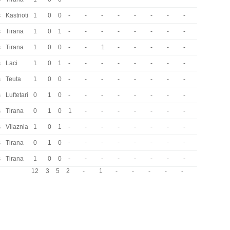
s
Kastrioti
1
0
0
-
-
-
-
-
-
-
-
s
Tirana
1
0
1
-
-
-
-
-
-
-
-
s
Tirana
1
0
0
-
-
1
-
-
-
-
-
s
Laci
1
0
1
-
-
-
-
-
-
-
-
s
Teuta
1
0
0
-
-
-
-
-
-
-
-
s
Luftetari
0
1
0
-
-
-
-
-
-
-
-
s
Tirana
0
1
0
1
-
-
-
-
-
-
-
s
Vllaznia
1
0
1
-
-
-
-
-
-
-
-
s
Tirana
0
1
0
-
-
-
-
-
-
-
-
s
Tirana
1
0
0
-
-
-
-
-
-
-
-
12
3
5
2
-
1
-
-
-
-
-