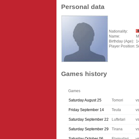
Personal data
Nationality:
Name:
M
Birthday (Age):
1
Player Position:
S
Games history
Games
Saturday August 25
Tomori
v
Friday September 14
Teuta
v
Saturday September 22
Luftetari
v
Saturday September 29
Tirana
v
Saturday October 06
Flamurtari
v