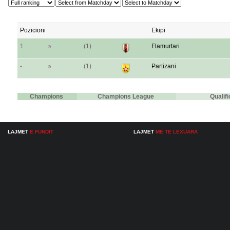
Pozicioni
Ekipi
1
(1)
Flamurtari
-
(1)
Partizani
Champions
Champions League
Qualif
LAJMET
E FUNDIT
LAJMET
ME TE LEXUARA