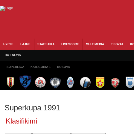
HYRJE
LAJME
STATISTIKA
LIVESCORE
MULTIMEDIA
TIFOZAT
KO
HOT NEWS
SUPERLIGA
KATEGORIA 1
KOSOVA
Superkupa 1991
Klasifikimi