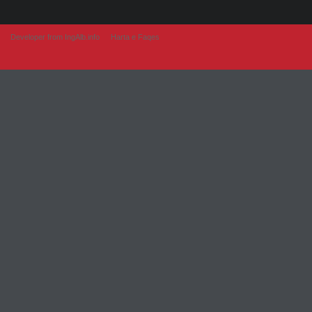
Developer from IngAlb.info
Harta e Faqes