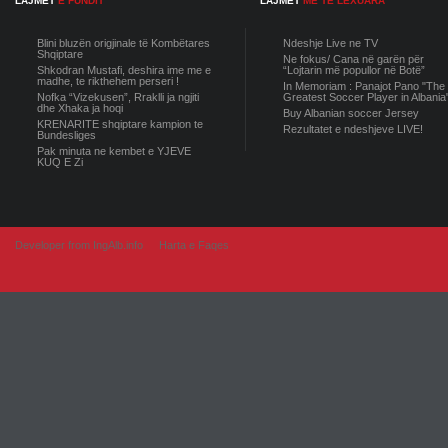
LAJMET
E FUNDIT
LAJMET
ME TE LEXUARA
Blini bluzën origjinale të Kombëtares
Ndeshje Live ne TV
Shqiptare
Ne fokus/ Cana në garën për
Shkodran Mustafi, deshira ime me e
“Lojtarin më popullor në Botë”
madhe, te rikthehem perseri !
In Memoriam : Panajot Pano "The
Nofka “Vizekusen”, Rraklli ja ngjiti
Greatest Soccer Player in Albania
dhe Xhaka ja hoqi
Buy Albanian soccer Jersey
KRENARITE shqiptare kampion te
Rezultatet e ndeshjeve LIVE!
Bundesliges
Pak minuta ne kembet e YJEVE
KUQ E Zi
Developer from IngAlb.info
Harta e Faqes