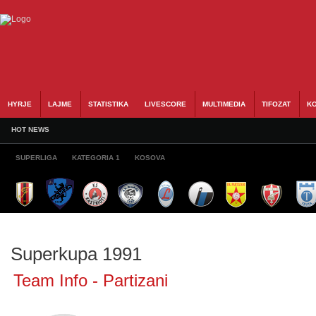
HYRJE
LAJME
STATISTIKA
LIVESCORE
MULTIMEDIA
TIFOZAT
KO
HOT NEWS
SUPERLIGA
KATEGORIA 1
KOSOVA
Superkupa 1991
Team Info - Partizani