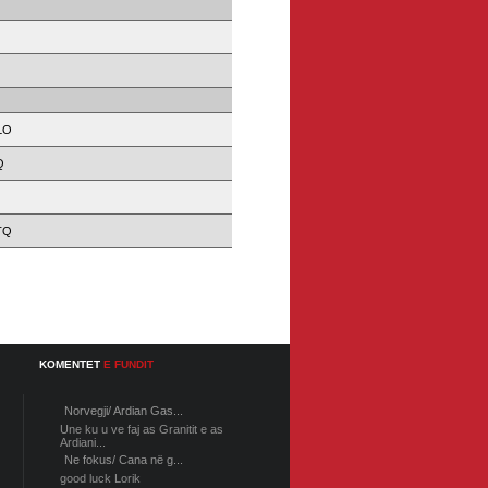
J
LO
Q
TQ
KOMENTET
E FUNDIT
Norvegji/ Ardian Gas...
Une ku u ve faj as Granitit e as
Ardiani...
Ne fokus/ Cana në g...
good luck Lorik