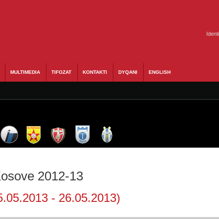
Ident
MULTIMEDIA
TIFOZAT
KONTAKTI
DYQANI
ENGLISH
 Kosove 2012-13
5.05.2013 - 26.05.2013)