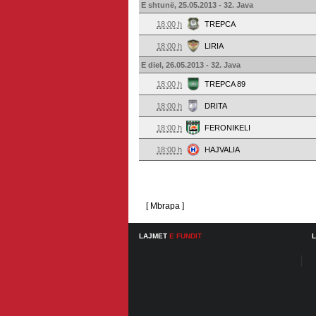
E shtunë, 25.05.2013 - 32. Java
18:00 h
TREPCA
18:00 h
LIRIA
E diel, 26.05.2013 - 32. Java
18:00 h
TREPCA 89
18:00 h
DRITA
18:00 h
FERONIKELI
18:00 h
HAJVALIA
[ Mbrapa ]
LAJMET
E FUNDIT