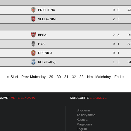
PRISHTINA
0 - 0
A
VELLAZNIMI
2 - 5
-
BESA
2 - 3
R
HYSI
0 - 1
S
DRENICA
0 - 1
-
KOSOVA(V)
1 - 3
S
«
Start
Prev. Matchday
29
30
31
32
33
Next Matchday
End
»
LAJMET
ME TE LEXUARA
KATEGORITE
E LAJMEVE
Shqiperia
Te ndryshme
Kosova
Maqedonia
English