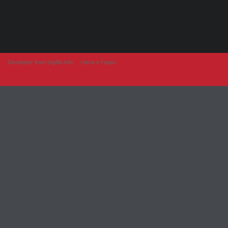
Developer from IngAlb.info
Harta e Faqes