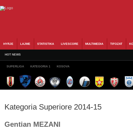
HYRJE
LAJME
STATISTIKA
LIVESCORE
MULTIMEDIA
TIFOZAT
KO
HOT NEWS
SUPERLIGA
KATEGORIA 1
KOSOVA
Kategoria Superiore 2014-15
Gentian MEZANI