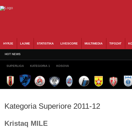
HYRJE
LAJME
STATISTIKA
LIVESCORE
MULTIMEDIA
TIFOZAT
KO
HOT NEWS
SUPERLIGA
KATEGORIA 1
KOSOVA
Kategoria Superiore 2011-12
Kristaq MILE