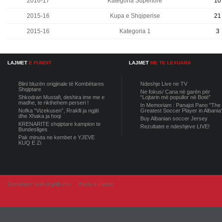
2016-17
Kategoria Superiore
10
2015-16
Kupa e Shqiperise
21
2015-16
Kategoria 1
3
LAJMET
E FUNDIT
LAJMET
ME TE LEXUARA
Blini bluzën origjinale të Kombëtares
Ndeshje Live ne TV
Shqiptare
Ne fokus/ Cana në garën për
Shkodran Mustafi, deshira ime me e
“Lojtarin më popullor në Botë”
madhe, te rikthehem perseri !
In Memoriam : Panajot Pano "The
Nofka “Vizekusen”, Rraklli ja ngjiti
Greatest Soccer Player in Albania
dhe Xhaka ja hoqi
Buy Albanian soccer Jersey
KRENARITE shqiptare kampion te
Rezultatet e ndeshjeve LIVE!
Bundesliges
Pak minuta ne kembet e YJEVE
KUQ E Zi
Developer from IngAlb.info
Harta e Faqes