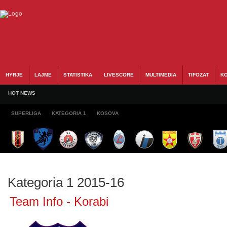
HYRJE
LAJME
STATISTIKA
LIVESCORE
MULTIMEDIA
TIFOZAT
KO
HOT NEWS
SUPERLIGA
KATEGORIA 1
KOSOVA
Kategoria 1 2015-16
Team Info - Korabi