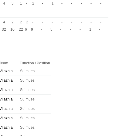
4
3
1
-
2
-
1
-
-
-
-
-
-
-
-
-
-
-
-
-
-
-
-
-
4
2
2
2
-
-
-
-
-
-
-
-
32
10
22
6
9
-
5
-
-
-
1
-
Team
Function / Position
Vllaznia
Sulmues
Vllaznia
Sulmues
Vllaznia
Sulmues
Vllaznia
Sulmues
Vllaznia
Sulmues
Vllaznia
Sulmues
Vllaznia
Sulmues