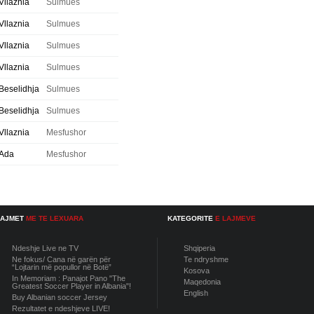
Vllaznia
Sulmues
Vllaznia
Sulmues
Vllaznia
Sulmues
Vllaznia
Sulmues
Beselidhja
Sulmues
Beselidhja
Sulmues
Vllaznia
Mesfushor
Ada
Mesfushor
LAJMET
ME TE LEXUARA
KATEGORITE
E LAJMEVE
Ndeshje Live ne TV
Shqiperia
Ne fokus/ Cana në garën për
Te ndryshme
“Lojtarin më popullor në Botë”
Kosova
In Memoriam : Panajot Pano "The
Maqedonia
Greatest Soccer Player in Albania"!
English
Buy Albanian soccer Jersey
Rezultatet e ndeshjeve LIVE!