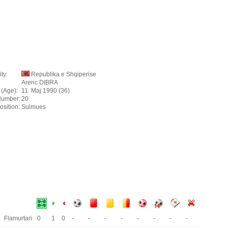
ty:
Republika e Shqiperise
Arenc DIBRA
 (Age):
11. Maj 1990 (36)
Number:
20
osition:
Sulmues
Flamurtari
0
1
0
-
-
-
-
-
-
-
-