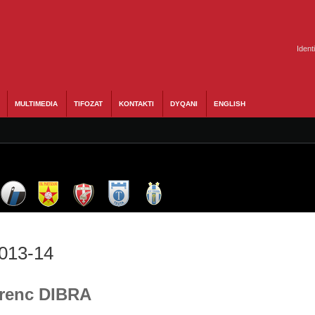
Ident
MULTIMEDIA
TIFOZAT
KONTAKTI
DYQANI
ENGLISH
2013-14
Arenc DIBRA