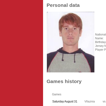
Personal data
Nationali
Name:
Birthday
Jersey 
Player P
Games history
Games
Saturday August 31
Vllaznia
vs