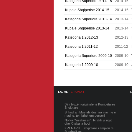
Kategoria Superiore 2014-15
2014-15
Kupa e Shqiperise 2014-15
2014-15
Kategoria Superiore 2013-14
2013-14
Kupa e Shqiperise 2013-14
2013-14
Kategoria 1 2012-13
2012-13
Kategoria 1 2011-12
2011-12
Kategoria Superiore 2009-10
2009-10
Kategoria 1 2009-10
2009-10
LAJMET
E FUNDIT
Blini bluzën origjinale të Kombëtares
Shqiptare
Shkodran Mustafi, deshira ime me e
madhe, te rikthehem perseri !
Nofka “Vizekusen”, Rraklli ja ngjiti
dhe Xhaka ja hoqi
KRENARITE shqiptare kampion te
Bundesliges