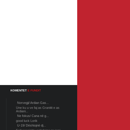
KOMENTET
E FUNDIT
Norvegji/ Ardian Gas...
Une ku u ve faj as Granitit e as
Ardiani...
Ne fokus/ Cana në g...
good luck Lorik
U-19/ Dështojnë dj...