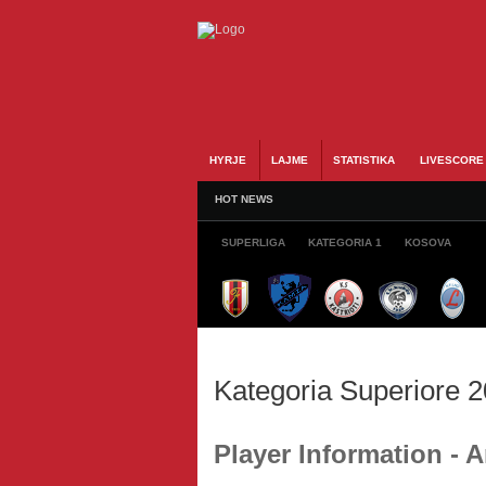
HYRJE
LAJME
STATISTIKA
LIVESCORE
HOT NEWS
SUPERLIGA
KATEGORIA 1
KOSOVA
Kategoria Superiore 
Player Information - 