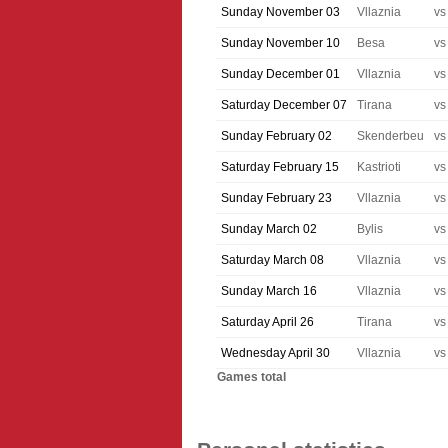
Sunday November 03
Vllaznia
vs
Sunday November 10
Besa
vs
Sunday December 01
Vllaznia
vs
Saturday December 07
Tirana
vs
Sunday February 02
Skenderbeu
vs
Saturday February 15
Kastrioti
vs
Sunday February 23
Vllaznia
vs
Sunday March 02
Bylis
vs
Saturday March 08
Vllaznia
vs
Sunday March 16
Vllaznia
vs
Saturday April 26
Tirana
vs
Wednesday April 30
Vllaznia
vs
Games total