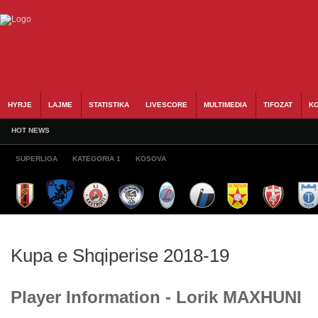
HYRJE
LAJME
STATISTIKA
LIVESCORE
MULTIMEDIA
TIFOZAT
KO
HOT NEWS
SUPERLIGA
KATEGORIA 1
KOSOVA
Kupa e Shqiperise 2018-19
Player Information - Lorik MAXHUNI