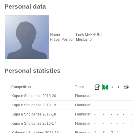
Personal data
Name:
Lorik MAXHUNI
Player Position:
Mesfushor
Personal statistics
Competition
Team
Kupa e Shqiperise 2019-20
Flamurtari
-
-
-
-
-
Kupa e Shqiperise 2018-19
Flamurtari
-
-
-
-
-
Kupa e Shqiperise 2017-18
Flamurtari
-
-
-
-
-
Kupa e Shqiperise 2016-17
Flamurtari
-
-
-
-
-
Kategoria Superiore 2015-16
Flamurtari
5
3
2
1
-