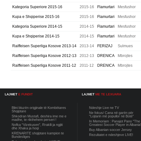
Kategoria Superiore 2015-16
2015-16
Flamurtari
Mesfushor
Kupa e Shqiperise 2015-16
2015-16
Flamurtari
Mesfushor
Kategoria Superiore 2014-15
2014-15
Flamurtari
Mesfushor
Kupa e Shqiperise 2014-15
2014-15
Flamurtari
Mesfushor
Raiffeisen Superliga Kosove 2013-14
2013-14
FERIZAJ
Sulmues
Raiffeisen Superliga Kosove 2012-13
2012-13
DRENICA
Mbrojtes
Raiffeisen Superliga Kosove 2011-12
2011-12
DRENICA
Mbrojtes
LAJMET
E FUNDIT
LAJMET
ME TE LEXUARA
Blini bluzën origjinale të Kombëtares
Ndeshje Live ne TV
Shqiptare
Ne fokus/ Cana në garën për
Shkodran Mustafi, deshira ime me e
“Lojtarin më popullor në Botë”
madhe, te rikthehem perseri !
In Memoriam : Panajot Pano "The
Nofka “Vizekusen”, Rraklli ja ngjiti
Greatest Soccer Player in Albania
dhe Xhaka ja hoqi
Buy Albanian soccer Jersey
KRENARITE shqiptare kampion te
Rezultatet e ndeshjeve LIVE!
Bundesliges