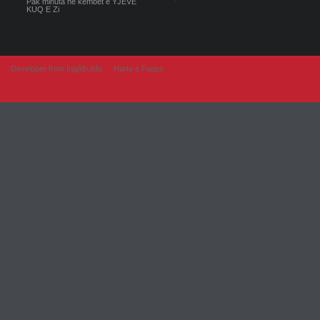
Pak minuta ne kembet e YJEVE
KUQ E Zi
Developer from IngAlb.info
Harta e Faqes