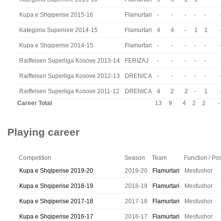
Kupa e Shqiperise 2015-16
Flamurtari
-
-
-
-
-
Kategoria Superiore 2014-15
Flamurtari
4
4
-
1
1
Kupa e Shqiperise 2014-15
Flamurtari
-
-
-
-
-
Raiffeisen Superliga Kosove 2013-14
FERIZAJ
-
-
-
-
-
Raiffeisen Superliga Kosove 2012-13
DRENICA
-
-
-
-
-
Raiffeisen Superliga Kosove 2011-12
DRENICA
4
2
2
-
1
Career Total
13
9
4
2
2
-
Playing career
Competition
Season
Team
Function / Pos
Kupa e Shqiperise 2019-20
2019-20
Flamurtari
Mesfushor
Kupa e Shqiperise 2018-19
2018-19
Flamurtari
Mesfushor
Kupa e Shqiperise 2017-18
2017-18
Flamurtari
Mesfushor
Kupa e Shqiperise 2016-17
2016-17
Flamurtari
Mesfushor