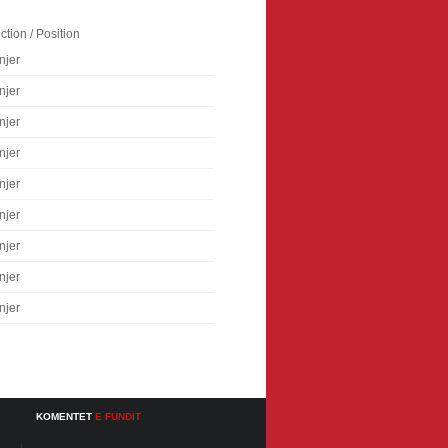
ction / Position
njer
njer
njer
njer
njer
njer
njer
njer
njer
KOMENTET
E FUNDIT