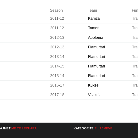
Season
Team
Fun
2011-12
Kamza
Tra
2011-12
Tomori
Tra
2012-13
Apolonia
Tra
2012-13
Flamurtari
Tra
2013-14
Flamurtari
Tra
2014-15
Flamurtari
Tra
2013-14
Flamurtari
Tra
2016-17
Kukësi
Tra
2017-18
Vllaznia
Tra
LAJMET
ME TE LEXUARA
KATEGORITE
E LAJMEVE