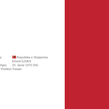
y:
Republika e Shqiperise
Ernest GJOKA
(Age):
25. Janar 1970 (56)
/ Position
Tranjer