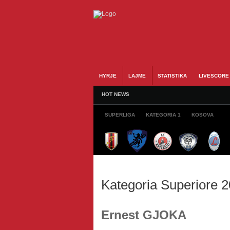
HYRJE
LAJME
STATISTIKA
LIVESCORE
HOT NEWS
SUPERLIGA
KATEGORIA 1
KOSOVA
Kategoria Superiore 
Ernest GJOKA