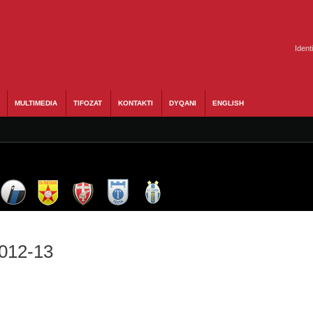
Ident
MULTIMEDIA
TIFOZAT
KONTAKTI
DYQANI
ENGLISH
2012-13