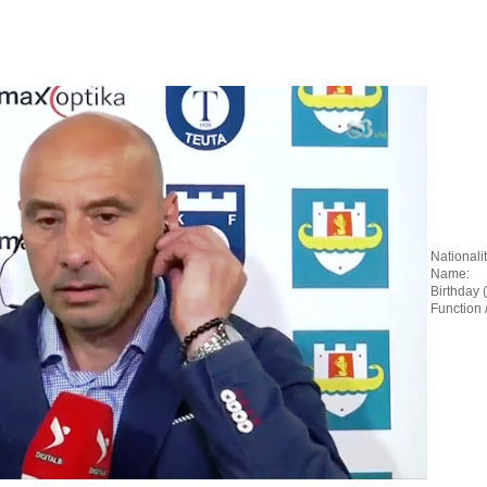
Nationalit
Name:
Birthday 
Function 