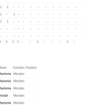
1
1
-
-
-
-
-
-
-
-
-
-
1
-
1
-
-
-
-
-
-
-
-
-
1
1
-
-
-
-
-
-
-
-
-
-
-
-
-
-
-
-
-
-
-
-
-
-
-
-
-
-
-
-
-
-
-
-
-
-
5
4
1
1
-
-
1
-
-
-
1
-
Team
Function / Position
Apolonia
Mbrojtes
Apolonia
Mbrojtes
Apolonia
Mbrojtes
Korabi
Mbrojtes
Apolonia
Mbrojtes