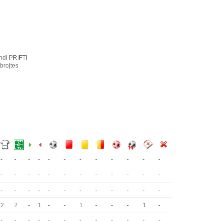
ndi PRIFTI
brojtes
-
-
-
-
-
-
-
-
-
-
-
-
-
-
-
-
-
-
-
-
-
-
-
-
-
-
-
-
-
-
-
-
-
-
-
-
2
2
-
1
-
-
1
-
-
-
1
-
-
-
-
-
-
-
-
-
-
-
-
-