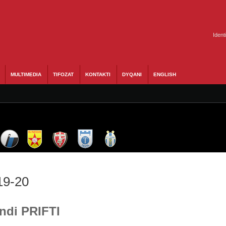
Ident
MULTIMEDIA
TIFOZAT
KONTAKTI
DYQANI
ENGLISH
19-20
Andi PRIFTI