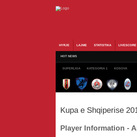
HYRJE
LAJME
STATISTIKA
LIVESCORE
HOT NEWS
SUPERLIGA
KATEGORIA 1
KOSOVA
Kupa e Shqiperise 20
Player Information - 