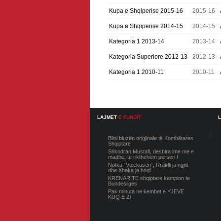
Kupa e Shqiperise 2015-16
2015-16
Kupa e Shqiperise 2014-15
2014-15
Kategoria 1 2013-14
2013-14
Kategoria Superiore 2012-13
2012-13
Kategoria 1 2010-11
2010-11
LAJMET
E FUNDIT
Blini bluzën origjinale të Kombëtares
Shqiptare
Shkodran Mustafi, deshira ime me e
madhe, te rikthehem perseri !
Nofka “Vizekusen”, Rraklli ja ngjiti
dhe Xhaka ja hoqi
KRENARITE shqiptare kampion te
Bundesliges
Pak minuta ne kembet e YJEVE
KUQ E Zi