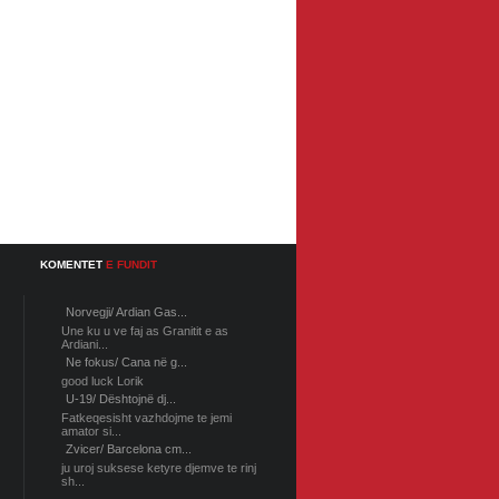
KOMENTET
E FUNDIT
Norvegji/ Ardian Gas...
Une ku u ve faj as Granitit e as
Ardiani...
Ne fokus/ Cana në g...
good luck Lorik
U-19/ Dështojnë dj...
Fatkeqesisht vazhdojme te jemi
amator si...
Zvicer/ Barcelona cm...
ju uroj suksese ketyre djemve te rinj
sh...