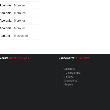
Apolonia
Mbrojtes
Apolonia
Mbrojtes
Apolonia
Mbrojtes
Apolonia
Mbrojtes
Apolonia
Mesfushor
LAJMET
ME TE LEXUARA
KATEGORITE
E LAJMEVE
Shqiperia
Te ndryshme
Kosova
Maqedonia
English