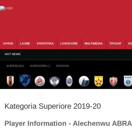
HYRJE
LAJME
STATISTIKA
LIVESCORE
MULTIMEDIA
TIFOZAT
KO
HOT NEWS
SUPERLIGA
KATEGORIA 1
KOSOVA
Kategoria Superiore 2019-20
Player Information - Alechenwu AB