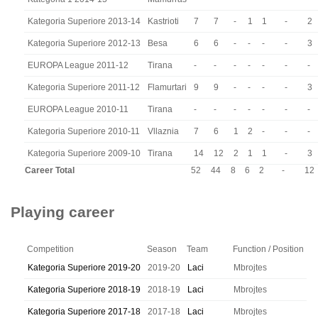
Kategoria Superiore 2013-14
Kastrioti
7
7
-
1
1
-
2
Kategoria Superiore 2012-13
Besa
6
6
-
-
-
-
3
EUROPA League 2011-12
Tirana
-
-
-
-
-
-
-
Kategoria Superiore 2011-12
Flamurtari
9
9
-
-
-
-
3
EUROPA League 2010-11
Tirana
-
-
-
-
-
-
-
Kategoria Superiore 2010-11
Vllaznia
7
6
1
2
-
-
-
Kategoria Superiore 2009-10
Tirana
14
12
2
1
1
-
3
Career Total
52
44
8
6
2
-
12
Playing career
Competition
Season
Team
Function / Position
Kategoria Superiore 2019-20
2019-20
Laci
Mbrojtes
Kategoria Superiore 2018-19
2018-19
Laci
Mbrojtes
Kategoria Superiore 2017-18
2017-18
Laci
Mbrojtes