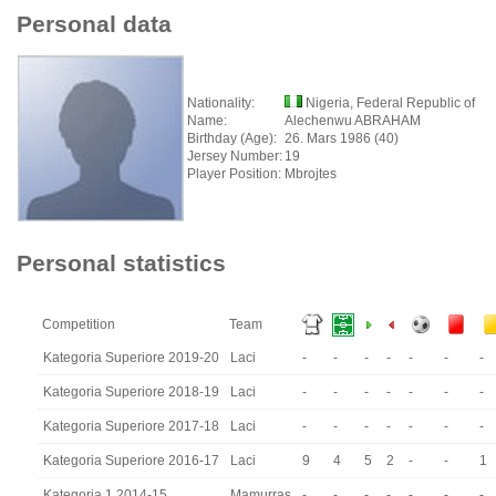
Personal data
Nationality:
Nigeria, Federal Republic of
Name:
Alechenwu ABRAHAM
Birthday (Age):
26. Mars 1986 (40)
Jersey Number:
19
Player Position:
Mbrojtes
Personal statistics
Competition
Team
Kategoria Superiore 2019-20
Laci
-
-
-
-
-
-
-
Kategoria Superiore 2018-19
Laci
-
-
-
-
-
-
-
Kategoria Superiore 2017-18
Laci
-
-
-
-
-
-
-
Kategoria Superiore 2016-17
Laci
9
4
5
2
-
-
1
Kategoria 1 2014-15
Mamurras
-
-
-
-
-
-
-