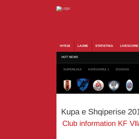
HYRJE
LAJME
STATISTIKA
LIVESCORE
HOT NEWS
SUPERLIGA
KATEGORIA 1
KOSOVA
Kupa e Shqiperise 20
Club information KF Vll