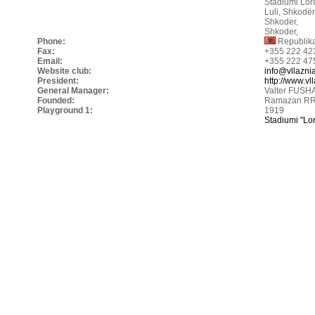
Stadiumi Lor
Luli, Shkodër
Shkoder,
Shkoder,
Phone:
Republika
Fax:
+355 222 42
Email:
+355 222 47
Website club:
info@vllazni
President:
http://www.vll
General Manager:
Valter FUSH
Founded:
Ramazan R
Playground 1:
1919
Stadiumi "Lor