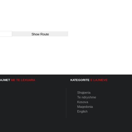
LAJMET
ME TE LEXUARA
KATEGORITE
E LAJMEVE
Shqiperia
Te ndryshme
Kosova
Maqedonia
English