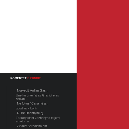
KOMENTET
E FUNDIT
Norvegji/ Ardian Gas...
Une ku u ve faj as Granitit e as
Ardiani...
Ne fokus/ Cana në g...
good luck Lorik
U-19/ Dështojnë dj...
Fatkeqesisht vazhdojme te jemi
amator si...
Zvicer/ Barcelona cm...