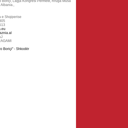
o Boriçi, Lagja Kongresi Permetit, Rruga Musa
 Albania.,
 e Shqiperise
305
513
a.eu
aznia.al
AJ
RAGAMI
o Boriçi" - Shkodër