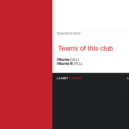
Directions from:
Teams of this club
Vllaznia
(VLL)
Vllaznia B
(VLL)
LAJMET
E FUNDIT