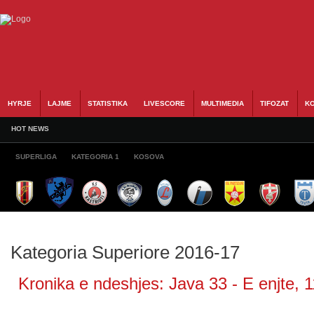
HYRJE
LAJME
STATISTIKA
LIVESCORE
MULTIMEDIA
TIFOZAT
KO
HOT NEWS
SUPERLIGA
KATEGORIA 1
KOSOVA
Kategoria Superiore 2016-17
Kronika e ndeshjes: Java 33 - E enjte, 1