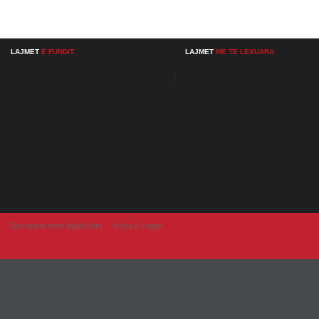
LAJMET
E FUNDIT
LAJMET
ME TE LEXUARA
Developer from IngAlb.info
Harta e Faqes