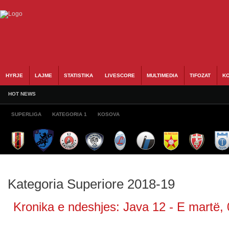
HYRJE
LAJME
STATISTIKA
LIVESCORE
MULTIMEDIA
TIFOZAT
KO
HOT NEWS
SUPERLIGA
KATEGORIA 1
KOSOVA
Kategoria Superiore 2018-19
Kronika e ndeshjes: Java 12 - E martë, 