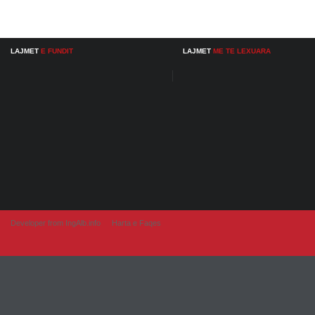
LAJMET
E FUNDIT
LAJMET
ME TE LEXUARA
Developer from IngAlb.info
Harta e Faqes