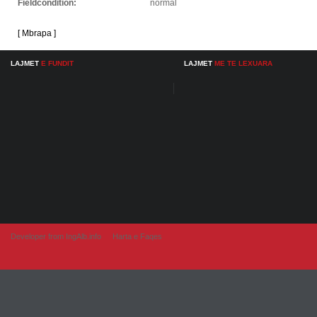
Fieldcondition:
normal
[ Mbrapa ]
LAJMET
E FUNDIT
LAJMET
ME TE LEXUARA
Developer from IngAlb.info
Harta e Faqes