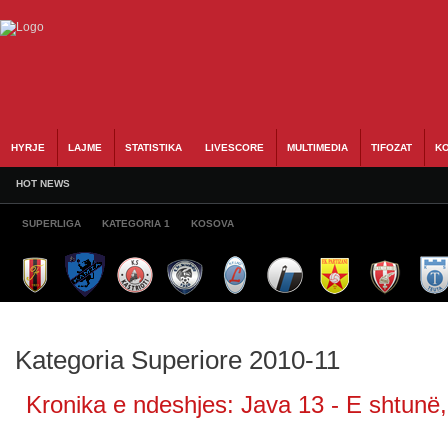
HYRJE
LAJME
STATISTIKA
LIVESCORE
MULTIMEDIA
TIFOZAT
KO
HOT NEWS
SUPERLIGA
KATEGORIA 1
KOSOVA
Kategoria Superiore 2010-11
Kronika e ndeshjes: Java 13 - E shtunë,