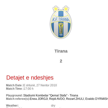
Tirana
2
Detajet e ndeshjes
Match Date :
E shtunë, 27 Nentor 2010
Match Time :
17:00 h
Playground :
Stadiumi Kombetar "Qemal Stafa" - Tirana
Match referee(s):
Enea JORGJI
,
Rejdi AVDO
,
Rezart ZHULI
,
Evaldo DYRMISH
Weather:
dry