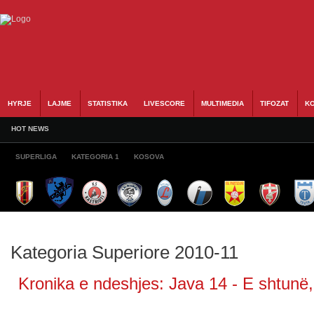
HYRJE
LAJME
STATISTIKA
LIVESCORE
MULTIMEDIA
TIFOZAT
KO
HOT NEWS
SUPERLIGA
KATEGORIA 1
KOSOVA
Kategoria Superiore 2010-11
Kronika e ndeshjes: Java 14 - E shtunë,