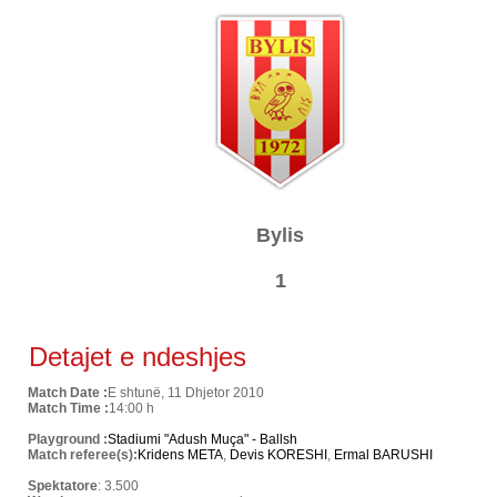
Bylis
1
Detajet e ndeshjes
Match Date :
E shtunë, 11 Dhjetor 2010
Match Time :
14:00 h
Playground :
Stadiumi "Adush Muça" - Ballsh
Match referee(s):
Kridens META
,
Devis KORESHI
,
Ermal BARUSHI
Spektatore
: 3.500