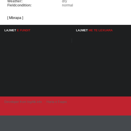
Weather:
dry
Fieldcondition:
normal
[ Mbrapa ]
LAJMET
E FUNDIT
LAJMET
ME TE LEXUARA
Developer from IngAlb.info
Harta e Faqes