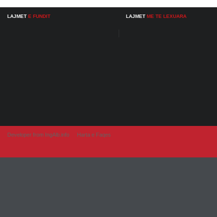
LAJMET
E FUNDIT
LAJMET
ME TE LEXUARA
Developer from IngAlb.info
Harta e Faqes