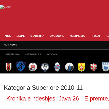
HYRJE
LAJME
STATISTIKA
LIVESCORE
MULTIMEDIA
TIFOZAT
KO
HOT NEWS
SUPERLIGA
KATEGORIA 1
KOSOVA
Kategoria Superiore 2010-11
Kronika e ndeshjes: Java 26 - E premte, 