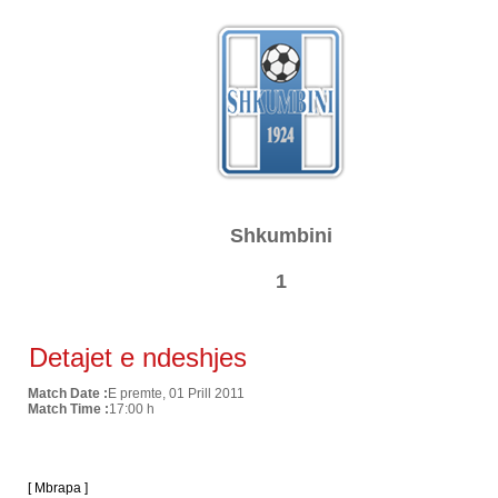
Shkumbini
1
Detajet e ndeshjes
Match Date :
E premte, 01 Prill 2011
Match Time :
17:00 h
[ Mbrapa ]