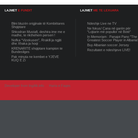
LAJMET
E FUNDIT
LAJMET
ME TE LEXUARA
Blini bluzën origjinale të Kombëtares
Ndeshje Live ne TV
Shqiptare
Ne fokus/ Cana në garën për
Shkodran Mustafi, deshira ime me e
“Lojtarin më popullor në Botë”
madhe, te rikthehem perseri !
In Memoriam : Panajot Pano "The
Nofka “Vizekusen”, Rraklli ja ngjiti
Greatest Soccer Player in Albania
dhe Xhaka ja hoqi
Buy Albanian soccer Jersey
KRENARITE shqiptare kampion te
Rezultatet e ndeshjeve LIVE!
Bundesliges
Pak minuta ne kembet e YJEVE
KUQ E Zi
Developer from IngAlb.info
Harta e Faqes