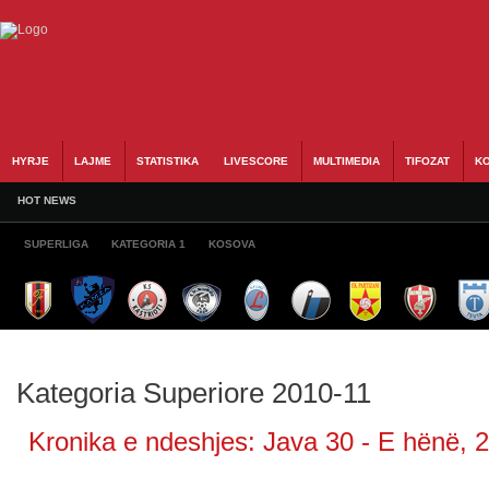
HYRJE
LAJME
STATISTIKA
LIVESCORE
MULTIMEDIA
TIFOZAT
KO
HOT NEWS
SUPERLIGA
KATEGORIA 1
KOSOVA
Kategoria Superiore 2010-11
Kronika e ndeshjes: Java 30 - E hënë, 25