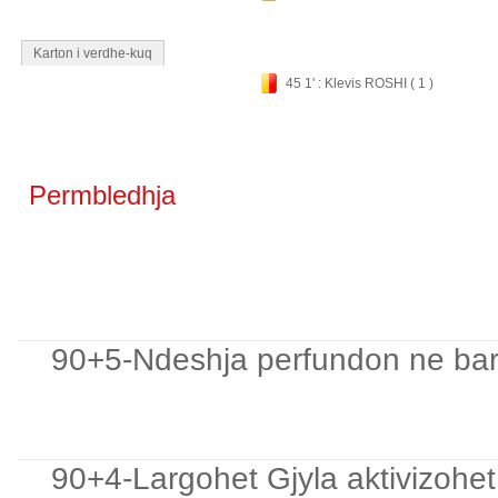
Karton i verdhe-kuq
45 1' : Klevis ROSHI ( 1 )
Permbledhja
90+5-Ndeshja perfundon ne bar
90+4-Largohet Gjyla aktivizohet