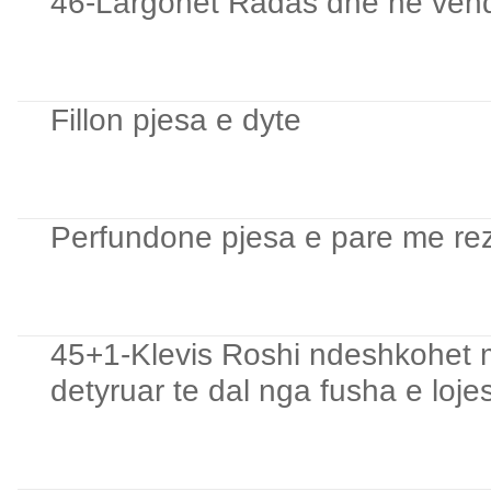
46-Largohet Radas dhe ne vend t
Fillon pjesa e dyte
Perfundone pjesa e pare me rez
45+1-Klevis Roshi ndeshkohet m
detyruar te dal nga fusha e loje