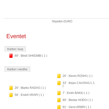
Shpetim DURO
Eventet
Karton i kuq
89' : Bledi SHKEMBI ( 1 )
Karton i verdhe
26' : Klevis ROSHI ( 1 )
33' : Ilirjan CAUSHAJ ( 1
)
29' : Marko RADAS ( 1 )
7' : Endri BAKIU ( 1 )
58' : Endrit VRAPI ( 1 )
89' : Bledar HODO ( 1 )
91' : Gersi ARBRI ( 1 )