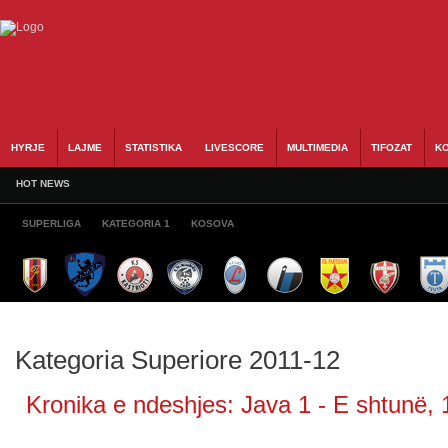
HYRJE
LAJME
STATISTIKA
LIVESCORE
MULTIMEDIA
TIFOZAT
KO
HOT NEWS
SUPERLIGA
KATEGORIA 1
KOSOVA
Kategoria Superiore 2011-12
Kronika e ndeshjes: Java 1 - E shtunë, 1