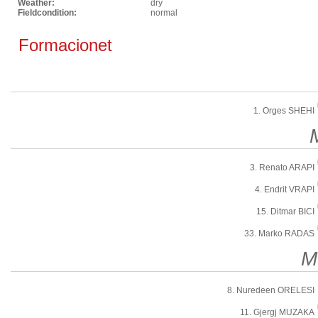
Weather:
dry
Fieldcondition:
normal
Formacionet
1. Orges SHEHI
3. Renato ARAPI
4. Endrit VRAPI
15. Ditmar BICI
33. Marko RADAS
M
8. Nuredeen ORELESI
11. Gjergj MUZAKA