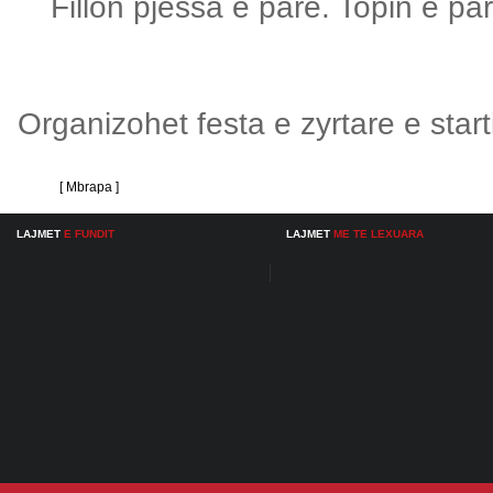
Fillon pjessa e pare. Topin e pa
Organizohet festa e zyrtare e star
[ Mbrapa ]
LAJMET
E FUNDIT
LAJMET
ME TE LEXUARA