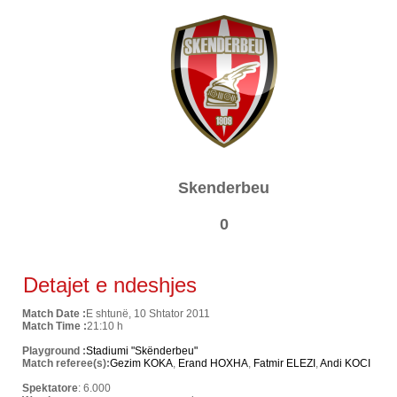
Skenderbeu
0
Detajet e ndeshjes
Match Date :
E shtunë, 10 Shtator 2011
Match Time :
21:10 h
Playground :
Stadiumi "Skënderbeu"
Match referee(s):
Gezim KOKA
,
Erand HOXHA
,
Fatmir ELEZI
,
Andi KOCI
Spektatore
: 6.000