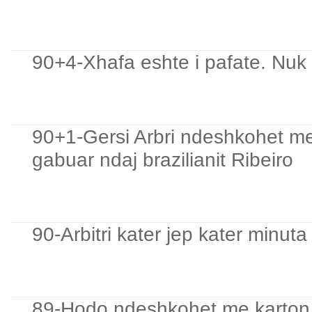
90+4-Xhafa eshte i pafate. Nuk 
90+1-Gersi Arbri ndeshkohet me
gabuar ndaj brazilianit Ribeiro
90-Arbitri kater jep kater minuta
89-Hodo ndeshkohet me karton 