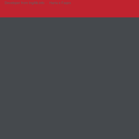
Developer from IngAlb.info
Harta e Faqes