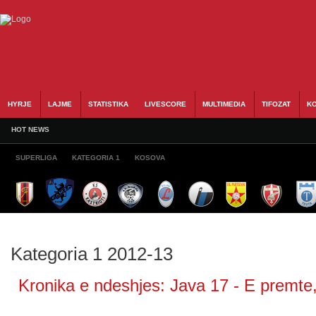
HYRJE
LAJME
STATISTIKA
LIVESCORE
MULTIMEDIA
TIFOZAT
KO
HOT NEWS
SUPERLIGA
KATEGORIA 1
KOSOVA
Kategoria 1 2012-13
Kronika e ndeshjes: Java 17 - E premte,