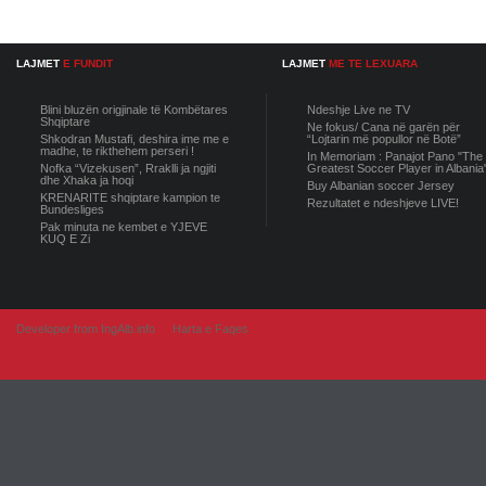
LAJMET
E FUNDIT
LAJMET
ME TE LEXUARA
Blini bluzën origjinale të Kombëtares
Ndeshje Live ne TV
Shqiptare
Ne fokus/ Cana në garën për
Shkodran Mustafi, deshira ime me e
“Lojtarin më popullor në Botë”
madhe, te rikthehem perseri !
In Memoriam : Panajot Pano "The
Nofka “Vizekusen”, Rraklli ja ngjiti
Greatest Soccer Player in Albania
dhe Xhaka ja hoqi
Buy Albanian soccer Jersey
KRENARITE shqiptare kampion te
Rezultatet e ndeshjeve LIVE!
Bundesliges
Pak minuta ne kembet e YJEVE
KUQ E Zi
Developer from IngAlb.info
Harta e Faqes