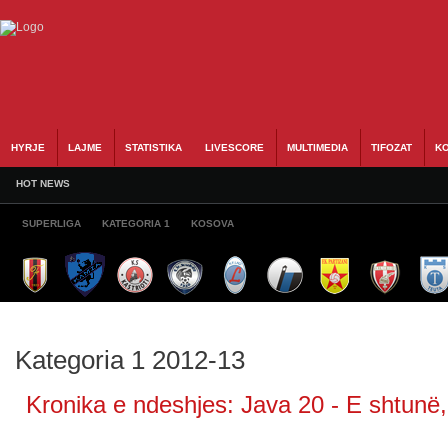
HYRJE
LAJME
STATISTIKA
LIVESCORE
MULTIMEDIA
TIFOZAT
KO
HOT NEWS
SUPERLIGA
KATEGORIA 1
KOSOVA
Kategoria 1 2012-13
Kronika e ndeshjes: Java 20 - E shtunë,