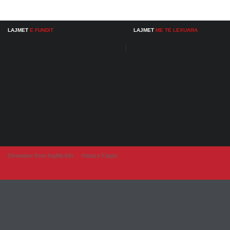
LAJMET
E FUNDIT
LAJMET
ME TE LEXUARA
Developer from IngAlb.info
Harta e Faqes