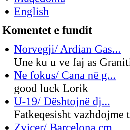
English
Komentet
e fundit
Norvegji/ Ardian Gas...
Une ku u ve faj as Graniti
Ne fokus/ Cana në g...
good luck Lorik
U-19/ Dështojnë dj...
Fatkeqesisht vazhdojme te
Zvicer/ Barcelona cm...