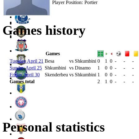
Player Position:
Portier
Games history
Games
Tuesday April 21
Besa
vs
Shkumbini
0
1
0
-
-
-
Sunday April 25
Shkumbini
vs
Dinamo
1
0
0
-
-
-
Friday April 30
Skenderbeu
vs
Shkumbini
1
0
0
-
-
-
Games total
2
1
0
-
-
-
Personal statistics