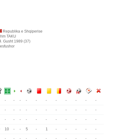
Republika e Shqiperise
frim TAKU
4. Gusht 1989 (37)
esfushor
-
-
-
-
-
-
-
-
-
-
-
-
-
-
-
-
-
-
-
-
-
-
-
-
-
-
-
-
-
-
-
-
-
0
10
-
-
5
-
1
-
-
-
-
-
-
-
-
-
-
-
-
-
-
-
-