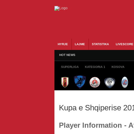
HYRJE
LAJME
STATISTIKA
LIVESCORE
HOT NEWS
SUPERLIGA
KATEGORIA 1
KOSOVA
Kupa e Shqiperise 20
Player Information - 