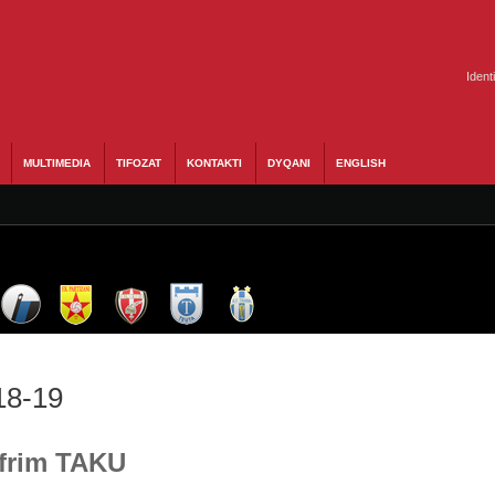
Ident
MULTIMEDIA
TIFOZAT
KONTAKTI
DYQANI
ENGLISH
18-19
Afrim TAKU