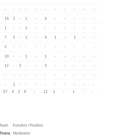
-
-
-
-
-
-
-
-
-
-
-
6
15
1
-
1
-
3
-
-
-
-
-
1
-
-
1
-
-
-
-
-
-
-
7
2
-
1
-
4
1
-
1
-
-
2
-
-
-
-
-
-
-
-
-
-
0
10
-
-
1
-
1
-
-
-
-
-
2
12
-
2
-
-
3
-
-
-
-
-
-
-
-
-
-
-
-
-
-
-
-
-
1
-
-
-
-
-
-
-
-
-
57
4
2
9
-
12
1
-
1
-
-
Team
Function / Position
Tirana
Mesfushor