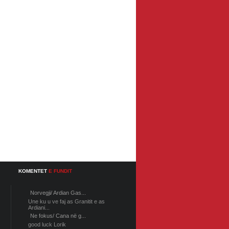
KOMENTET
E FUNDIT
Norvegji/ Ardian Gas...
Une ku u ve faj as Granitit e as
Ardiani...
Ne fokus/ Cana në g...
good luck Lorik