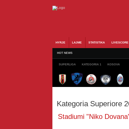
HYRJE
LAJME
STATISTIKA
LIVESCORE
HOT NEWS
SUPERLIGA
KATEGORIA 1
KOSOVA
Kategoria Superiore 
Stadiumi "Niko Dovana"