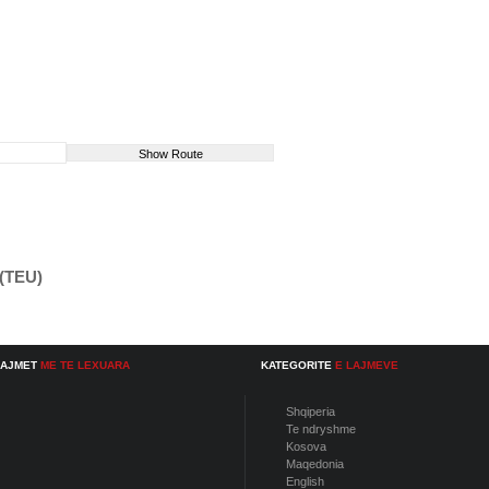
(TEU)
LAJMET
ME TE LEXUARA
KATEGORITE
E LAJMEVE
Shqiperia
Te ndryshme
Kosova
Maqedonia
English