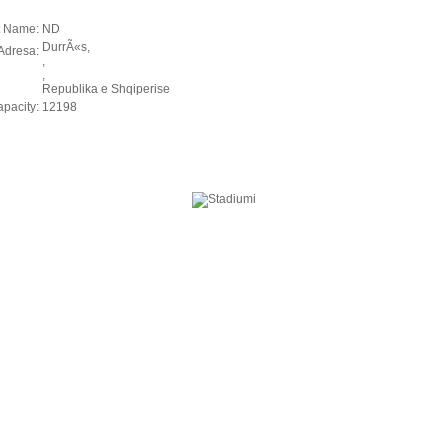
t Name:
ND
DurrÃ«s,
Adresa:
,
,
Republika e Shqiperise
pacity:
12198