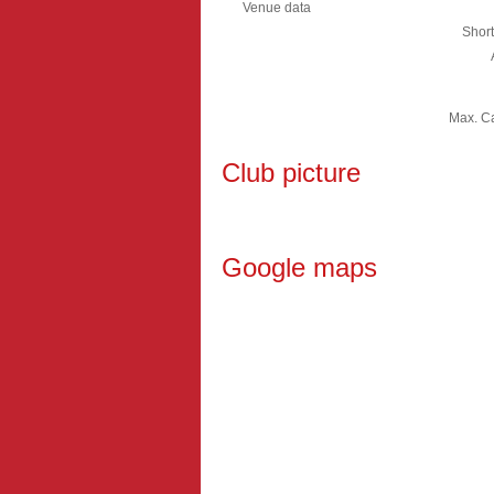
Venue data
Shor
Max. Ca
Club picture
Google maps