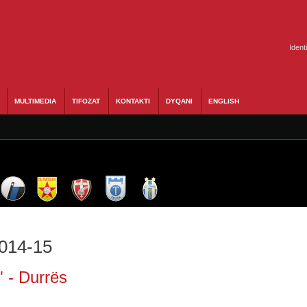
Ident
MULTIMEDIA
TIFOZAT
KONTAKTI
DYQANI
ENGLISH
2014-15
 - Durrës