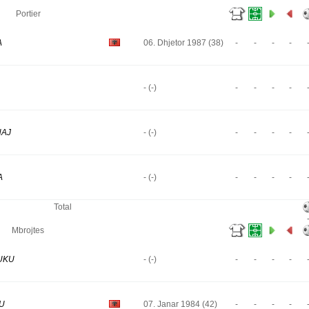
Portier
A
06. Dhjetor 1987 (38)
-
-
-
-
- (-)
-
-
-
-
HAJ
- (-)
-
-
-
-
A
- (-)
-
-
-
-
Total
Mbrojtes
RUKU
- (-)
-
-
-
-
KU
07. Janar 1984 (42)
-
-
-
-