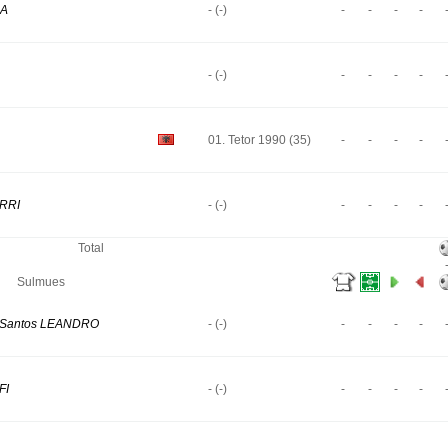
RA
- (-)
-
-
-
-
- (-)
-
-
-
-
01. Tetor 1990 (35)
-
-
-
-
ERRI
- (-)
-
-
-
-
Total
Sulmues
s Santos LEANDRO
- (-)
-
-
-
-
FI
- (-)
-
-
-
-