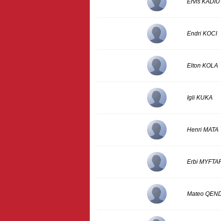
Ervis KADIU
Endri KOCI
Elton KOLA
Igli KUKA
Henri MATA
Erbi MYFTA
Mateo QEN