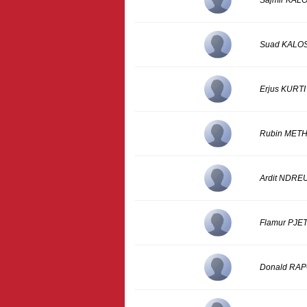
Sajmir KAL
Suad KALO
Erjus KURTI
Rubin MET
Ardit NDRE
Flamur PJE
Donald RA