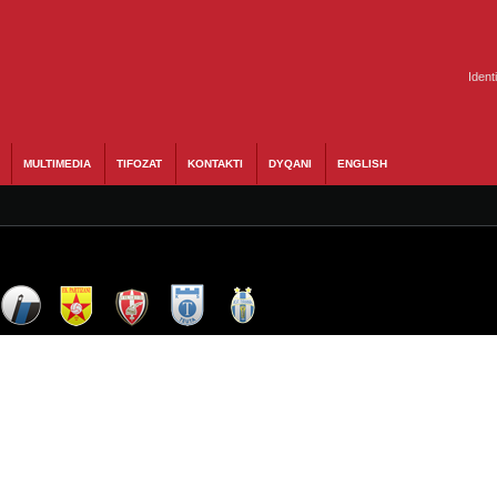
Ident
MULTIMEDIA
TIFOZAT
KONTAKTI
DYQANI
ENGLISH