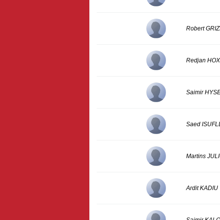
Robert GRI
Redjan HO
Saimir HYS
Saed ISUFL
Martins JU
Ardit KADIU