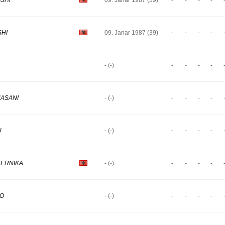
OSHI
09. Janar 1987 (39)
-
-
-
-
SHI
09. Janar 1987 (39)
-
-
-
-
- (-)
-
-
-
-
HASANI
- (-)
-
-
-
-
U
- (-)
-
-
-
-
TERNIKA
- (-)
-
-
-
-
PO
- (-)
-
-
-
-