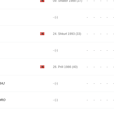
09. Shtator 1988 (37)
-
-
-
-
- (-)
-
-
-
-
24. Shkurt 1993 (33)
-
-
-
-
- (-)
-
-
-
-
26. Prill 1986 (40)
-
-
-
-
RAJ
- (-)
-
-
-
-
DRO
- (-)
-
-
-
-