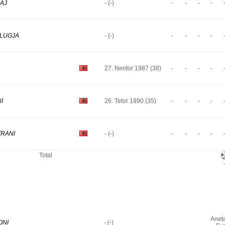
KAJ
- (-)
-
-
-
-
LLUGJA
- (-)
-
-
-
-
27. Nentor 1987 (38)
-
-
-
-
NI
26. Tetor 1990 (35)
-
-
-
-
TRANI
- (-)
-
-
-
-
Total
Anet
ONI
- (-)