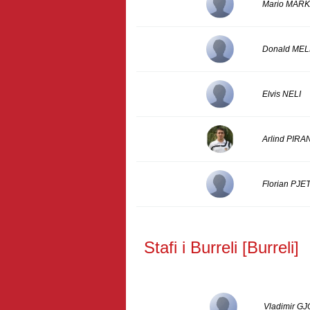
Mario MAR
Donald ME
Elvis NELI
Arlind PIRA
Florian PJE
Stafi i Burreli [Burreli]
Vladimir GJ