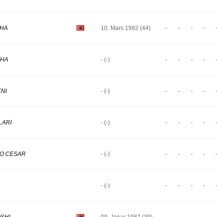
ZHA
10. Mars 1982 (44)
-
-
-
-
XHA
- (-)
-
-
-
-
ENI
- (-)
-
-
-
-
LARI
- (-)
-
-
-
-
LIO CESAR
- (-)
-
-
-
-
- (-)
-
-
-
-