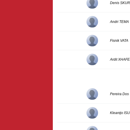
Denis SKU
Andri TEMA
Fisnik VATA
Ardit XHAF
Pereira Do
Kleantjo ISU