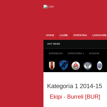
HYRJE
LAJME
STATISTIKA
LIVESCORE
HOT NEWS
SUPERLIGA
KATEGORIA 1
KOSOVA
Kategoria 1 2014-15
Ekipi - Burreli [BUR]