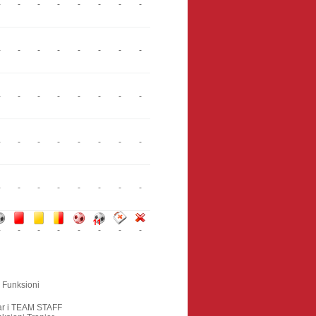
-
-
-
-
-
-
-
-
-
-
-
-
-
-
-
-
-
-
-
-
-
-
-
-
-
-
-
-
-
-
-
-
-
-
-
-
-
-
-
-
-
-
-
-
-
-
-
-
Funksioni
ar i TEAM STAFF