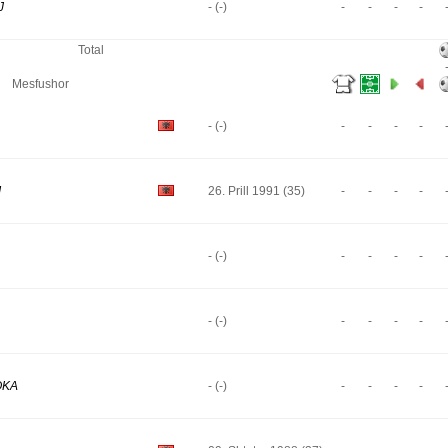
J
- (-)
-
-
-
-
Total
Mesfushor
- (-)
-
-
-
-
I
26. Prill 1991 (35)
-
-
-
-
- (-)
-
-
-
-
- (-)
-
-
-
-
OKA
- (-)
-
-
-
-