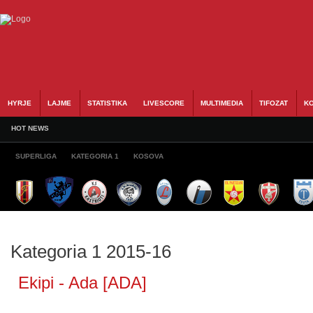
HYRJE
LAJME
STATISTIKA
LIVESCORE
MULTIMEDIA
TIFOZAT
KO
HOT NEWS
SUPERLIGA
KATEGORIA 1
KOSOVA
Kategoria 1 2015-16
Ekipi - Ada [ADA]