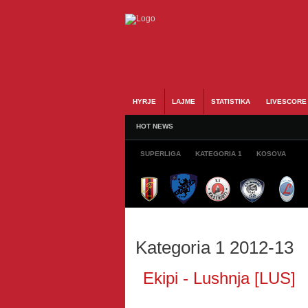
HYRJE
LAJME
STATISTIKA
LIVESCORE
HOT NEWS
SUPERLIGA
KATEGORIA 1
KOSOVA
Kategoria 1 2012-13
Ekipi - Lushnja [LUS]