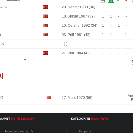
JARI
20. Nentor 1989 (36)
-
-
-
-
18. Shkurt 1987 (39)
1
1
-
-
10. Qershor 1992 (34)
1
-
1
-
I
03. Prill 1981 (45)
1
1
-
1
HA
- (-)
-
-
-
-
27. Prill 1984 (42)
-
-
-
-
Total
a]
An
KO
17. Mars 1970 (56)
F
LAJMET
ME TE LEXUARA
KATEGORITE
E LAJMEVE
Ndeshje Live ne TV
Shqiperia