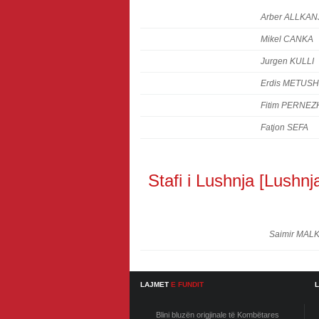
Arber ALLKAN
Mikel CANKA
Jurgen KULLI
Erdis METUSH
Fitim PERNEZ
Fatjon SEFA
Stafi i Lushnja [Lushnj
Saimir MAL
LAJMET
E FUNDIT
Blini bluzën origjinale të Kombëtares