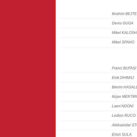
Ibrahim BEJTE
Denis GUGA
Mikel KALOSH
Mikel SPAHO
Franci BUFASI
Enik DHIMAJ
Blerim HASAL
Ilirjan MERTIRI
Laert NDONI
Ledion RUCO
Aleksandar S
Erion SULA