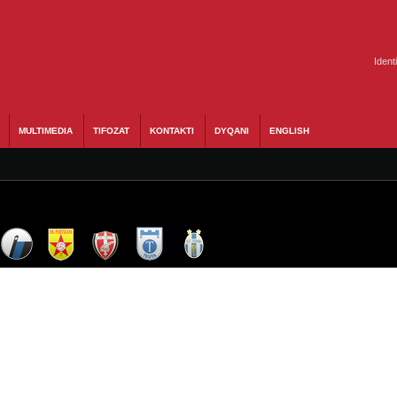
Ident
MULTIMEDIA
TIFOZAT
KONTAKTI
DYQANI
ENGLISH