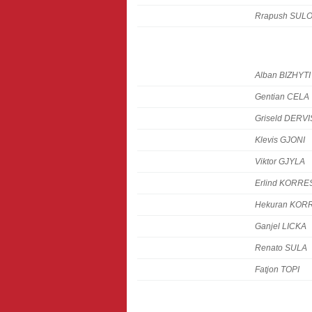
Rrapush SUL
Alban BIZHYTI
Gentian CELA
Griseld DERVI
Klevis GJONI
Viktor GJYLA
Erlind KORRE
Hekuran KOR
Ganjel LICKA
Renato SULA
Fatjon TOPI