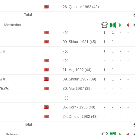
O
26. Qershor 1983 (43)
-
-
-
-
Total
Mesfushor
- (-)
1
1
-
-
09. Shkurt 1981 (45)
1
1
-
-
SHI
- (-)
1
1
-
-
- (-)
-
-
-
-
11. Maj 1982 (44)
1
1
-
-
SHI
09. Shkurt 1987 (39)
1
1
-
-
RESHI
30. Maj 1987 (39)
-
-
-
-
- (-)
-
-
-
-
06. Korrik 1986 (40)
-
-
-
-
24. Dhjetor 1982 (43)
-
-
-
-
Total
Sulmues