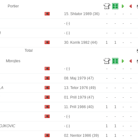
Portier
15. Shtator 1989 (36)
-
-
-
-
- (-)
-
-
-
-
I
- (-)
-
-
-
-
30. Korrik 1982 (44)
1
1
-
-
Total
Mbrojtes
- (-)
-
-
-
-
08. Maj 1979 (47)
-
-
-
-
LA
13. Tetor 1976 (49)
-
-
-
-
01. Prill 1979 (47)
-
-
-
-
11. Prill 1986 (40)
1
1
-
-
- (-)
-
-
-
-
TOJKOVIC
- (-)
1
1
-
-
02. Nentor 1986 (39)
1
1
-
-