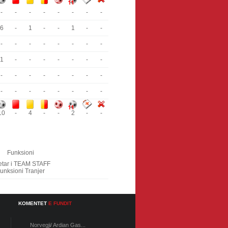
-
-
-
-
-
-
-
-
6
-
1
-
-
1
-
-
-
-
-
-
-
-
-
-
1
-
-
-
-
-
-
-
-
-
-
-
-
-
-
-
-
-
-
-
-
-
-
-
10
-
4
-
-
2
-
-
Funksioni
etar i TEAM STAFF
unksioni Tranjer
KOMENTET
E FUNDIT
Norvegji/ Ardian Gas...