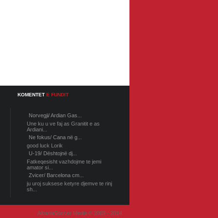
KOMENTET
E FUNDIT
Norvegji/ Ardian Gas...
Une ku u ve faj as Granitit e as
Ardiani...
Ne fokus/ Cana në g...
good luck Lorik
U-19/ Dështojnë dj...
Fatkeqesisht vazhdojme te jemi
amator si...
Zvicer/ Barcelona cm...
ju uroj suksese ketyre djemve te rinj
sh...
AlbaniaSoccer Media © 2003 - 2014