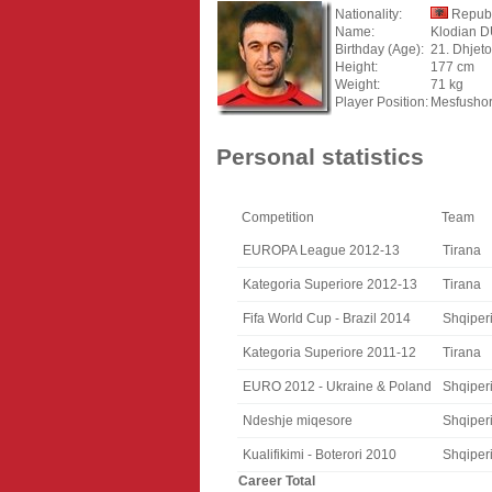
Nationality:
Republ
Name:
Klodian 
Birthday (Age):
21. Dhjeto
Height:
177 cm
Weight:
71 kg
Player Position:
Mesfusho
Personal statistics
Competition
Team
EUROPA League 2012-13
Tirana
Kategoria Superiore 2012-13
Tirana
Fifa World Cup - Brazil 2014
Shqiper
Kategoria Superiore 2011-12
Tirana
EURO 2012 - Ukraine & Poland
Shqiper
Ndeshje miqesore
Shqiper
Kualifikimi - Boterori 2010
Shqiper
Career Total