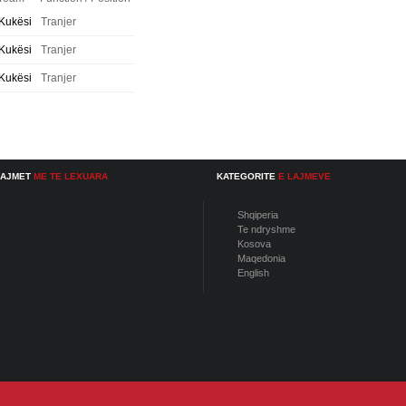
Kukësi
Tranjer
Kukësi
Tranjer
Kukësi
Tranjer
LAJMET
ME TE LEXUARA
KATEGORITE
E LAJMEVE
Shqiperia
Te ndryshme
Kosova
Maqedonia
English