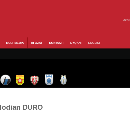
Ident
MULTIMEDIA
TIFOZAT
KONTAKTI
DYQANI
ENGLISH
 Klodian DURO