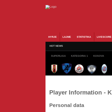
HYRJE
LAJME
STATISTIKA
LIVESCORE
HOT NEWS
SUPERLIGA
KATEGORIA 1
KOSOVA
Player Information -
Personal data