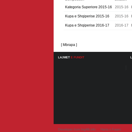
Kategoria Superiore 2015-16
2015-16
Kupa e Shqiperise 2015-16
2015-16
Kupa e Shqiperise 2016-17
2016-17
[ Mbrapa ]
LAJMET
E FUNDIT
Developer from IngAlb.info
Harta e Faqes