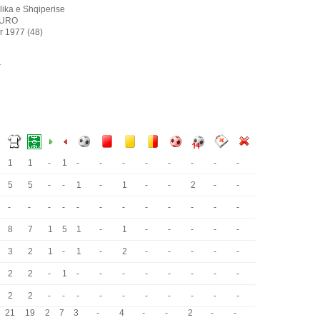
ika e Shqiperise
DURO
r 1977 (48)
r
1
1
-
1
-
-
-
-
-
-
-
-
5
5
-
-
1
-
1
-
-
2
-
-
i
-
-
-
-
-
-
-
-
-
-
-
-
8
7
1
5
1
-
1
-
-
-
-
-
i
3
2
1
-
1
-
2
-
-
-
-
-
i
2
2
-
1
-
-
-
-
-
-
-
-
i
2
2
-
-
-
-
-
-
-
-
-
-
21
19
2
7
3
-
4
-
-
2
-
-