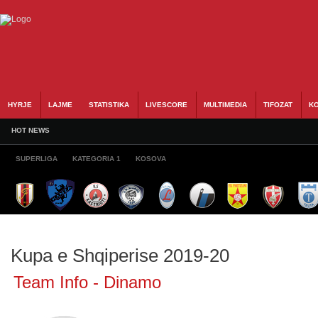
HYRJE
LAJME
STATISTIKA
LIVESCORE
MULTIMEDIA
TIFOZAT
KO
HOT NEWS
SUPERLIGA
KATEGORIA 1
KOSOVA
Kupa e Shqiperise 2019-20
Team Info - Dinamo