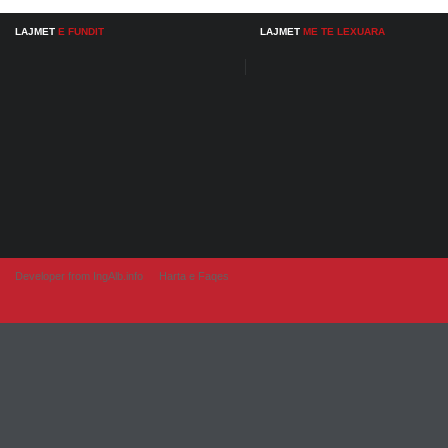
LAJMET
E FUNDIT
LAJMET
ME TE LEXUARA
Developer from IngAlb.info
Harta e Faqes