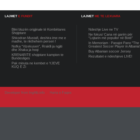
LAJMET
E FUNDIT
LAJMET
ME TE LEXUARA
Blini bluzën origjinale të Kombëtares
Ndeshje Live ne TV
Shqiptare
Ne fokus/ Cana në garën për
Shkodran Mustafi, deshira ime me e
“Lojtarin më popullor në Botë”
madhe, te rikthehem perseri !
In Memoriam : Panajot Pano "The
Nofka “Vizekusen”, Rraklli ja ngjiti
Greatest Soccer Player in Albania
dhe Xhaka ja hoqi
Buy Albanian soccer Jersey
KRENARITE shqiptare kampion te
Rezultatet e ndeshjeve LIVE!
Bundesliges
Pak minuta ne kembet e YJEVE
KUQ E Zi
Developer from IngAlb.info
Harta e Faqes