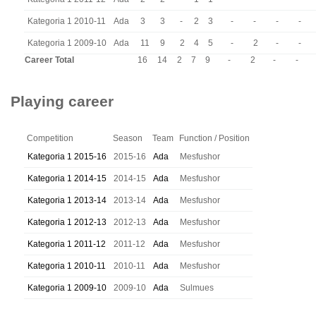
Kategoria 1 2010-11
Ada
3
3
-
2
3
-
-
-
-
Kategoria 1 2009-10
Ada
11
9
2
4
5
-
2
-
-
Career Total
16
14
2
7
9
-
2
-
-
Playing career
Competition
Season
Team
Function / Position
Kategoria 1 2015-16
2015-16
Ada
Mesfushor
Kategoria 1 2014-15
2014-15
Ada
Mesfushor
Kategoria 1 2013-14
2013-14
Ada
Mesfushor
Kategoria 1 2012-13
2012-13
Ada
Mesfushor
Kategoria 1 2011-12
2011-12
Ada
Mesfushor
Kategoria 1 2010-11
2010-11
Ada
Mesfushor
Kategoria 1 2009-10
2009-10
Ada
Sulmues