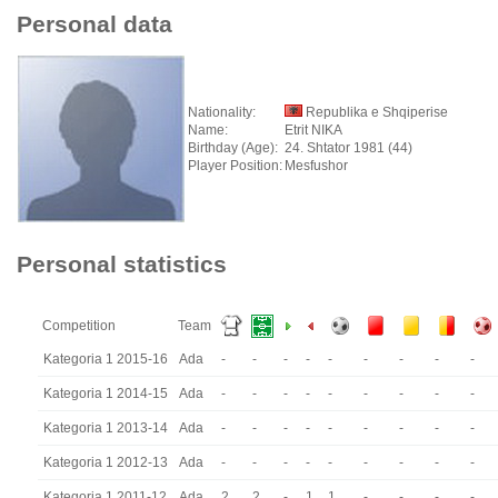
Personal data
Nationality:
Republika e Shqiperise
Name:
Etrit NIKA
Birthday (Age):
24. Shtator 1981 (44)
Player Position:
Mesfushor
Personal statistics
Competition
Team
Kategoria 1 2015-16
Ada
-
-
-
-
-
-
-
-
-
Kategoria 1 2014-15
Ada
-
-
-
-
-
-
-
-
-
Kategoria 1 2013-14
Ada
-
-
-
-
-
-
-
-
-
Kategoria 1 2012-13
Ada
-
-
-
-
-
-
-
-
-
Kategoria 1 2011-12
Ada
2
2
-
1
1
-
-
-
-