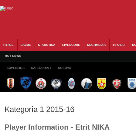
HYRJE
LAJME
STATISTIKA
LIVESCORE
MULTIMEDIA
TIFOZAT
KO
HOT NEWS
SUPERLIGA
KATEGORIA 1
KOSOVA
Kategoria 1 2015-16
Player Information - Etrit NIKA