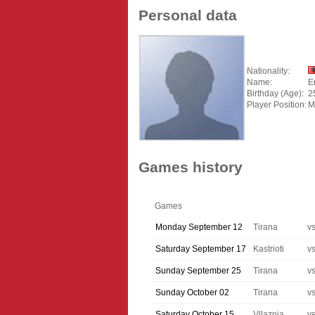
Personal data
Nationality:
Name:
E
Birthday (Age):
2
Player Position:
M
Games history
Games
Monday September 12
Tirana
v
Saturday September 17
Kastrioti
v
Sunday September 25
Tirana
v
Sunday October 02
Tirana
v
Saturday October 15
Vllaznia
v