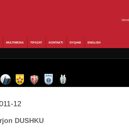
Ident
MULTIMEDIA
TIFOZAT
KONTAKTI
DYQANI
ENGLISH
2011-12
 Erjon DUSHKU