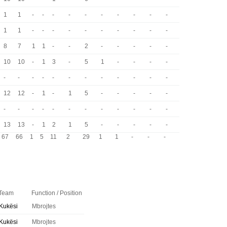
1
1
-
-
-
-
-
-
-
-
-
-
1
1
-
-
-
-
-
-
-
-
-
-
8
7
1
1
-
-
2
-
-
-
-
-
10
10
-
1
3
-
5
1
-
-
-
-
-
-
-
-
-
-
-
-
-
-
-
-
12
12
-
1
-
1
5
-
-
-
-
-
-
-
-
-
-
-
-
-
-
-
-
-
13
13
-
1
2
1
5
-
-
-
-
-
67
66
1
5
11
2
29
1
1
-
-
-
Team
Function / Position
Kukësi
Mbrojtes
Kukësi
Mbrojtes