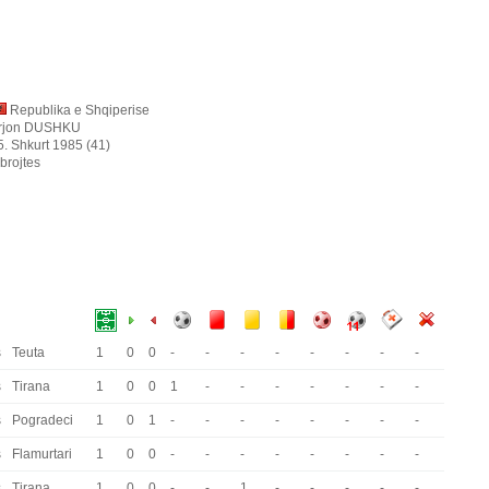
Republika e Shqiperise
rjon DUSHKU
5. Shkurt 1985 (41)
brojtes
s
Teuta
1
0
0
-
-
-
-
-
-
-
-
s
Tirana
1
0
0
1
-
-
-
-
-
-
-
s
Pogradeci
1
0
1
-
-
-
-
-
-
-
-
s
Flamurtari
1
0
0
-
-
-
-
-
-
-
-
s
Tirana
1
0
0
-
-
1
-
-
-
-
-