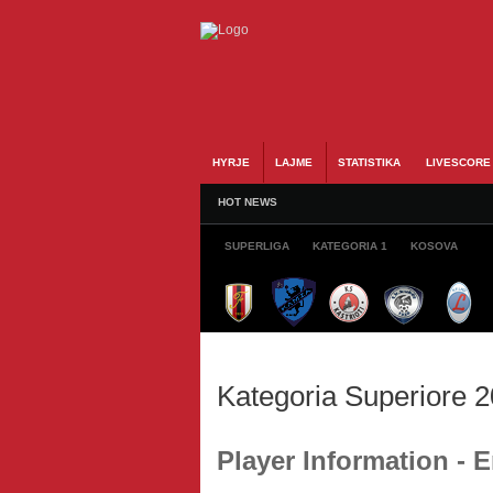
HYRJE
LAJME
STATISTIKA
LIVESCORE
HOT NEWS
SUPERLIGA
KATEGORIA 1
KOSOVA
Kategoria Superiore 
Player Information -