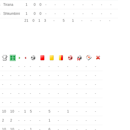
s
Tirana
1
0
0
-
-
-
-
-
-
-
-
s
Shkumbini
1
0
0
-
-
-
-
-
-
-
-
21
0
1
3
-
5
1
-
-
-
-
-
-
-
-
-
-
-
-
-
-
-
-
-
-
-
-
-
-
-
-
-
-
-
-
-
-
-
-
-
-
-
-
-
-
-
-
-
-
-
-
-
-
-
-
-
-
-
-
-
-
-
-
-
-
-
-
-
-
-
-
10
10
-
1
5
-
5
-
1
-
-
-
2
2
-
-
-
-
1
-
-
-
-
-
10
10
-
-
1
-
6
-
-
-
-
-