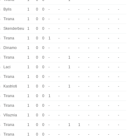
s
Bylis
1
0
0
-
-
-
-
-
-
-
-
s
Tirana
1
0
0
-
-
-
-
-
-
-
-
s
Skenderbeu
1
0
0
-
-
-
-
-
-
-
-
s
Tirana
1
0
0
1
-
-
-
-
-
-
-
s
Dinamo
1
0
0
-
-
-
-
-
-
-
-
s
Tirana
1
0
0
-
-
1
-
-
-
-
-
s
Laci
1
0
0
-
-
1
-
-
-
-
-
s
Tirana
1
0
0
-
-
-
-
-
-
-
-
s
Kastrioti
1
0
0
-
-
1
-
-
-
-
-
s
Tirana
1
0
0
1
-
-
-
-
-
-
-
s
Tirana
1
0
0
-
-
-
-
-
-
-
-
s
Vllaznia
1
0
0
-
-
-
-
-
-
-
-
s
Tirana
1
0
0
-
-
1
1
-
-
-
-
s
Tirana
1
0
0
-
-
-
-
-
-
-
-