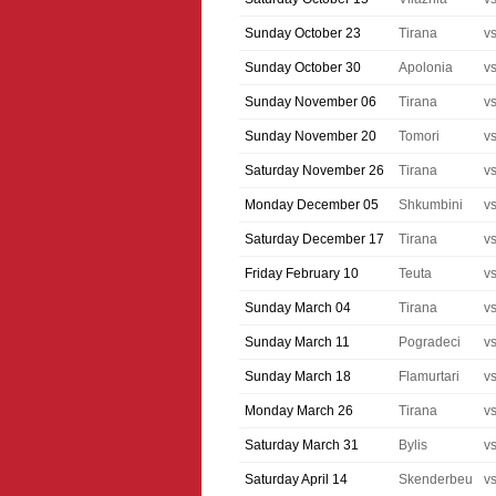
Sunday October 23
Tirana
v
Sunday October 30
Apolonia
v
Sunday November 06
Tirana
v
Sunday November 20
Tomori
v
Saturday November 26
Tirana
v
Monday December 05
Shkumbini
v
Saturday December 17
Tirana
v
Friday February 10
Teuta
v
Sunday March 04
Tirana
v
Sunday March 11
Pogradeci
v
Sunday March 18
Flamurtari
v
Monday March 26
Tirana
v
Saturday March 31
Bylis
v
Saturday April 14
Skenderbeu
v