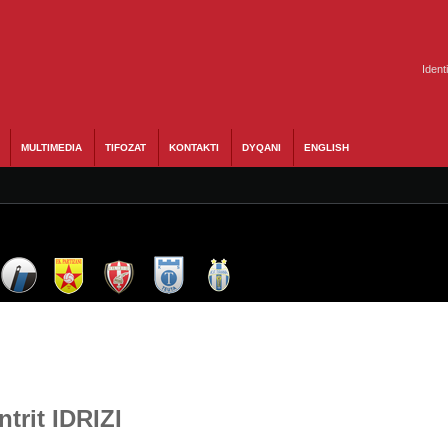
Ident
MULTIMEDIA
TIFOZAT
KONTAKTI
DYQANI
ENGLISH
ntrit IDRIZI