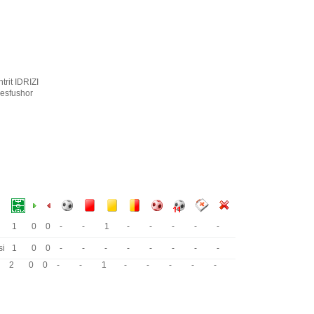
trit IDRIZI
esfushor
1
0
0
-
-
1
-
-
-
-
-
si
1
0
0
-
-
-
-
-
-
-
-
2
0
0
-
-
1
-
-
-
-
-