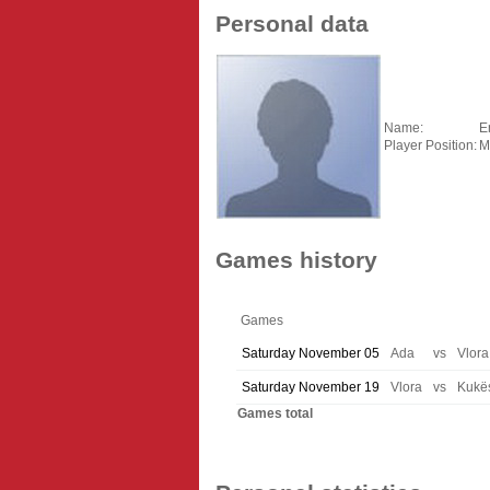
Personal data
Name:
En
Player Position:
M
Games history
Games
Saturday November 05
Ada
vs
Vlora
Saturday November 19
Vlora
vs
Kukë
Games total