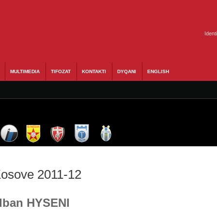
Ident
MULTIMEDIA
TIFOZAT
KONTAKTI
DYQANI
ENGLISH
 Kosove 2011-12
 Alban HYSENI