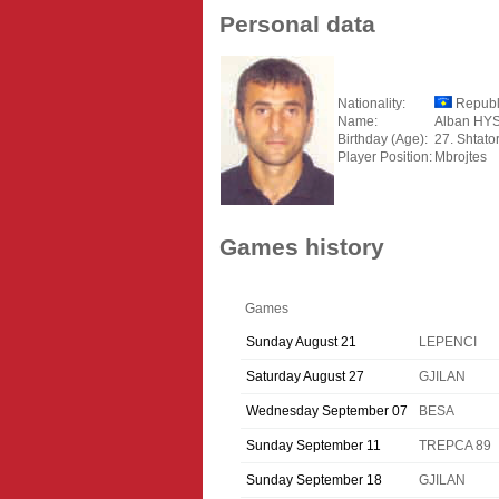
Personal data
Nationality:
Republ
Name:
Alban HY
Birthday (Age):
27. Shtato
Player Position:
Mbrojtes
Games history
Games
Sunday August 21
LEPENCI
Saturday August 27
GJILAN
Wednesday September 07
BESA
Sunday September 11
TREPCA 89
Sunday September 18
GJILAN