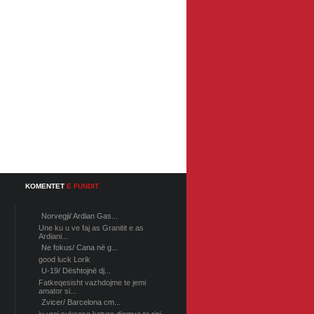
KOMENTET
E FUNDIT
Norvegji/ Ardian Gas...
Une ku u ve faj as Granitit e as
Ardiani...
Ne fokus/ Cana në g...
good luck Lorik
U-19/ Dështojnë dj...
Fatkeqesisht vazhdojme te jemi
amator si...
Zvicer/ Barcelona cm...