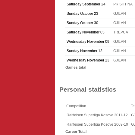
Saturday September 24
PRISHTINA
Sunday October 23
GJILAN
Sunday October 30
GJILAN
Saturday November 05
TREPCA
Wednesday November 09
GJILAN
Sunday November 13
GJILAN
Wednesday November 23
GJILAN
Games total
Personal statistics
Competition
T
Raiffeisen Superliga Kosove 2011-12
G
Raiffeisen Superliga Kosove 2009-10
G
Career Total