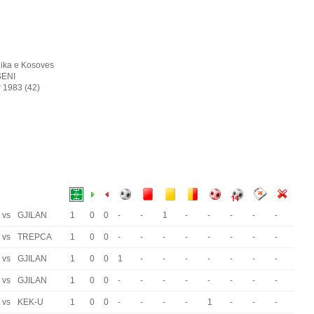
ika e Kosoves
SENI
r 1983 (42)
vs
GJILAN
1
0
0
-
-
1
-
-
-
-
-
vs
TREPCA
1
0
0
-
-
-
-
-
-
-
-
vs
GJILAN
1
0
0
1
-
-
-
-
-
-
-
vs
GJILAN
1
0
0
-
-
-
-
-
-
-
-
vs
KEK-U
1
0
0
-
-
-
-
1
-
-
-