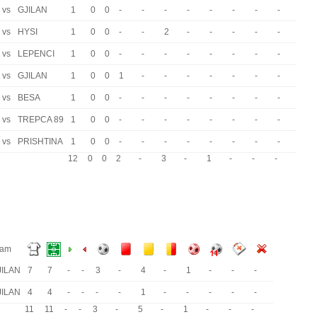
vs
GJILAN
1
0
0
-
-
-
-
-
-
-
-
vs
HYSI
1
0
0
-
-
2
-
-
-
-
-
vs
LEPENCI
1
0
0
-
-
-
-
-
-
-
-
vs
GJILAN
1
0
0
1
-
-
-
-
-
-
-
vs
BESA
1
0
0
-
-
-
-
-
-
-
-
vs
TREPCA 89
1
0
0
-
-
-
-
-
-
-
-
vs
PRISHTINA
1
0
0
-
-
-
-
-
-
-
-
12
0
0
2
-
3
-
1
-
-
-
eam
JILAN
7
7
-
-
3
-
4
-
1
-
-
-
JILAN
4
4
-
-
-
-
1
-
-
-
-
-
11
11
-
-
3
-
5
-
1
-
-
-