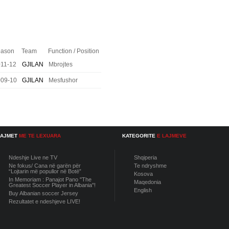
ason
Team
Function / Position
11-12
GJILAN
Mbrojtes
009-10
GJILAN
Mesfushor
LAJMET
ME TE LEXUARA
KATEGORITE
E LAJMEVE
Ndeshje Live ne TV
Shqiperia
Ne fokus/ Cana në garën për
Te ndryshme
“Lojtarin më popullor në Botë”
Kosova
In Memoriam : Panajot Pano "The
Maqedonia
Greatest Soccer Player in Albania"!
English
Buy Albanian soccer Jersey
Rezultatet e ndeshjeve LIVE!