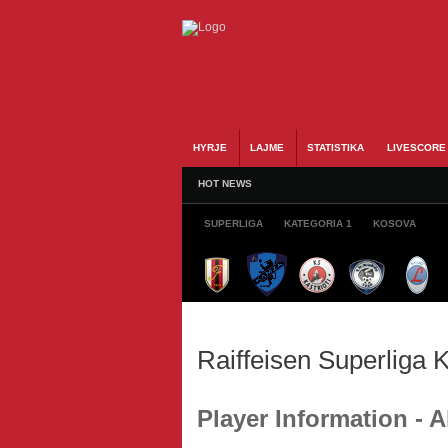
HYRJE
LAJME
STATISTIKA
LIVESCORE
HOT NEWS
SUPERLIGA
KATEGORIA 1
KOSOVA
Raiffeisen Superliga
Player Information -