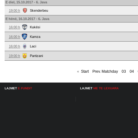
E diel, 15.10.2017 - 6. Java
19:00 h
Skenderbeu
E hënë, 16.10.2017 - 6. Java
16:00 h
Kukësi
16:00 h
Kamza
16:00 h
Laci
19:00 h
Partizani
«
Start
Prev. Matchday
03
04
LAJMET
E FUNDIT
LAJMET
ME TE LEXUARA