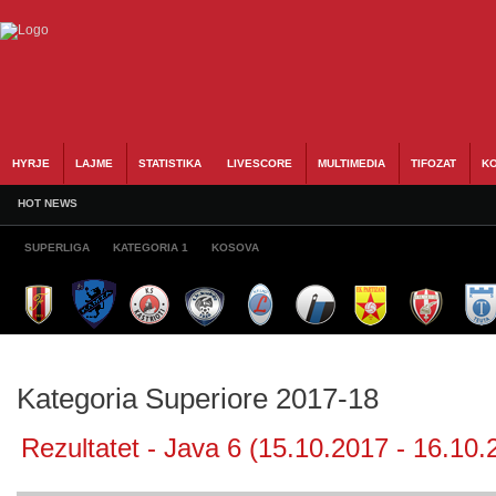
HYRJE
LAJME
STATISTIKA
LIVESCORE
MULTIMEDIA
TIFOZAT
KO
HOT NEWS
SUPERLIGA
KATEGORIA 1
KOSOVA
Kategoria Superiore 2017-18
Rezultatet - Java 6 (15.10.2017 - 16.10.