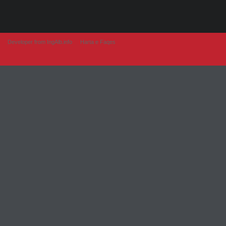
Developer from IngAlb.info
Harta e Faqes