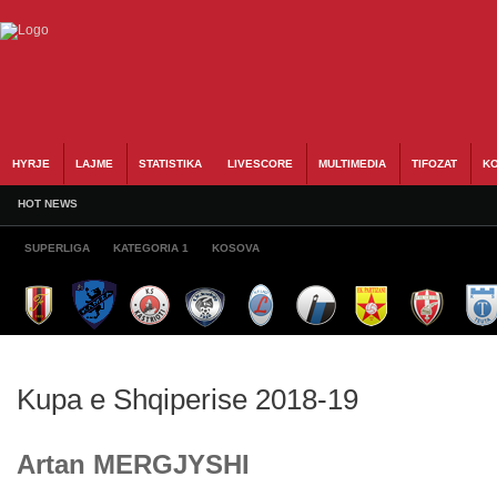
HYRJE
LAJME
STATISTIKA
LIVESCORE
MULTIMEDIA
TIFOZAT
KO
HOT NEWS
SUPERLIGA
KATEGORIA 1
KOSOVA
Kupa e Shqiperise 2018-19
Artan MERGJYSHI