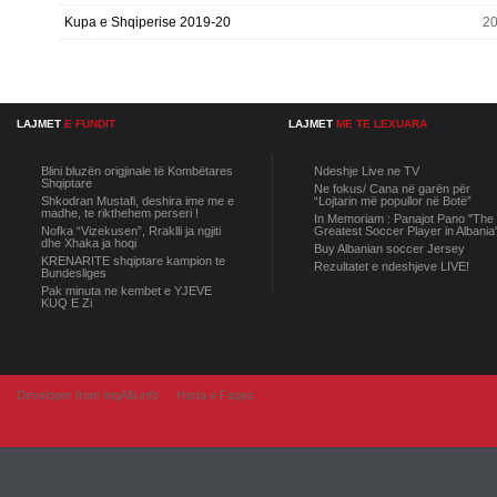
Kupa e Shqiperise 2019-20
20
LAJMET
E FUNDIT
LAJMET
ME TE LEXUARA
Blini bluzën origjinale të Kombëtares
Ndeshje Live ne TV
Shqiptare
Ne fokus/ Cana në garën për
Shkodran Mustafi, deshira ime me e
“Lojtarin më popullor në Botë”
madhe, te rikthehem perseri !
In Memoriam : Panajot Pano "The
Nofka “Vizekusen”, Rraklli ja ngjiti
Greatest Soccer Player in Albania
dhe Xhaka ja hoqi
Buy Albanian soccer Jersey
KRENARITE shqiptare kampion te
Rezultatet e ndeshjeve LIVE!
Bundesliges
Pak minuta ne kembet e YJEVE
KUQ E Zi
Developer from IngAlb.info
Harta e Faqes