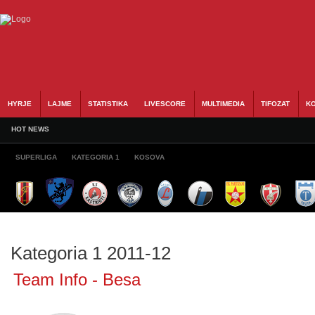
HYRJE
LAJME
STATISTIKA
LIVESCORE
MULTIMEDIA
TIFOZAT
KO
HOT NEWS
SUPERLIGA
KATEGORIA 1
KOSOVA
Kategoria 1 2011-12
Team Info - Besa