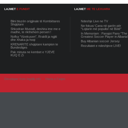
LAJMET
E FUNDIT
LAJMET
ME TE LEXUARA
Blini bluzën origjinale të Kombëtares
Ndeshje Live ne TV
Shqiptare
Ne fokus/ Cana në garën për
Shkodran Mustafi, deshira ime me e
“Lojtarin më popullor në Botë”
madhe, te rikthehem perseri !
In Memoriam : Panajot Pano "The
Nofka “Vizekusen”, Rraklli ja ngjiti
Greatest Soccer Player in Albania
dhe Xhaka ja hoqi
Buy Albanian soccer Jersey
KRENARITE shqiptare kampion te
Rezultatet e ndeshjeve LIVE!
Bundesliges
Pak minuta ne kembet e YJEVE
KUQ E Zi
Developer from IngAlb.info
Harta e Faqes