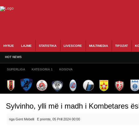
HYRJE
LAJME
STATISTIKA
LIVESCORE
MULTIMEDIA
TIFOZAT
KO
HOT NEWS
SUPERLIGA
KATEGORIA 1
KOSOVA
Sylvinho, ylli më i madh i Kombetares ësh
nga Gent Mebelli
E premte, 05 Prill 2024 00:00