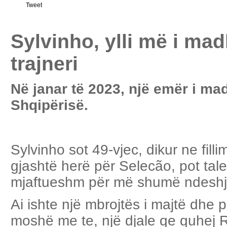
Tweet
Sylvinho, ylli më i ma
trajneri
Në janar të 2023, një emër i ma
Shqipërisë.
Sylvinho sot 49-vjec, dikur ne filli
gjashtë herë për Selecão, pot talent
mjaftueshm për më shumë ndeshj
Ai ishte një mbrojtës i majtë dhe 
moshë me te, një djale qe quhej R