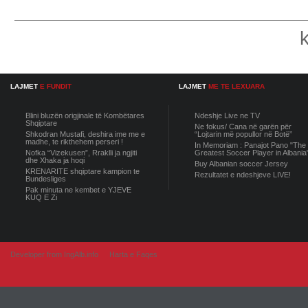
LAJMET
E FUNDIT
LAJMET
ME TE LEXUARA
Blini bluzën origjinale të Kombëtares
Ndeshje Live ne TV
Shqiptare
Ne fokus/ Cana në garën për
Shkodran Mustafi, deshira ime me e
“Lojtarin më popullor në Botë”
madhe, te rikthehem perseri !
In Memoriam : Panajot Pano "The
Nofka “Vizekusen”, Rraklli ja ngjiti
Greatest Soccer Player in Albania
dhe Xhaka ja hoqi
Buy Albanian soccer Jersey
KRENARITE shqiptare kampion te
Rezultatet e ndeshjeve LIVE!
Bundesliges
Pak minuta ne kembet e YJEVE
KUQ E Zi
Developer from IngAlb.info
Harta e Faqes