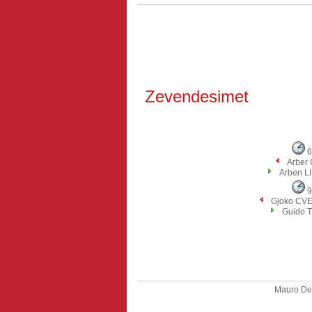
Zevendesimet
6
Arber
Arben L
9
Gjoko CV
Guido 
Mauro De