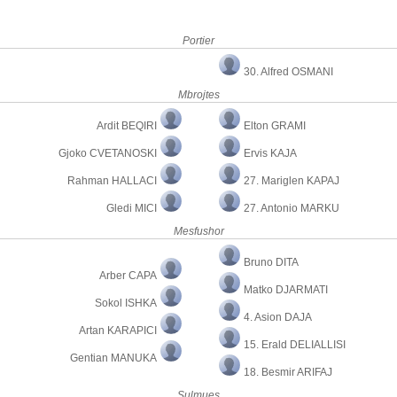
Portier
30. Alfred OSMANI
Mbrojtes
Ardit BEQIRI
Elton GRAMI
Gjoko CVETANOSKI
Ervis KAJA
Rahman HALLACI
27. Mariglen KAPAJ
Gledi MICI
27. Antonio MARKU
Mesfushor
Bruno DITA
Arber CAPA
Matko DJARMATI
Sokol ISHKA
4. Asion DAJA
Artan KARAPICI
15. Erald DELIALLISI
Gentian MANUKA
18. Besmir ARIFAJ
Sulmues