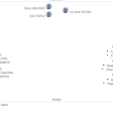
Enco MALINDI
14. Ariel SHTINI
Enri TAFAJ
A
1
E
 CAPA
IKMETA
Mat
5
Orij
ETANOSKI
TEPSHI
B
Org
Tranjer
 Vekis