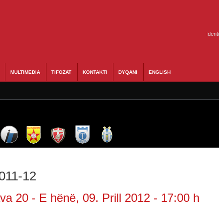
Ident
MULTIMEDIA
TIFOZAT
KONTAKTI
DYQANI
ENGLISH
2011-12
a 20 - E hënë, 09. Prill 2012 - 17:00 h