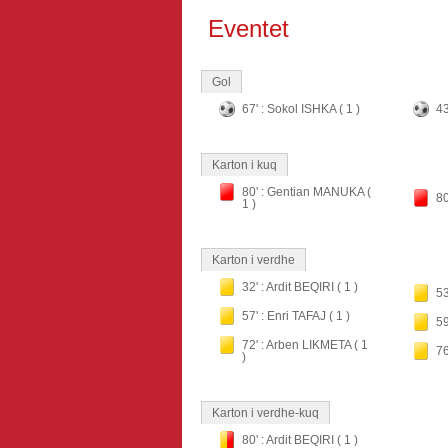
Eventet
Gol
67' : Sokol ISHKA ( 1 )
43
Karton i kuq
80' : Gentian MANUKA (
80
1 )
Karton i verdhe
32' : Ardit BEQIRI ( 1 )
53
57' : Enri TAFAJ ( 1 )
59
72' : Arben LIKMETA ( 1
76
)
Karton i verdhe-kuq
80' : Ardit BEQIRI ( 1 )