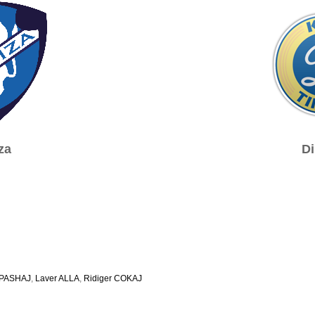
za
D
 PASHAJ
,
Laver ALLA
,
Ridiger COKAJ