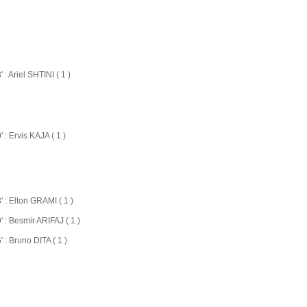
' : Ariel SHTINI ( 1 )
' : Ervis KAJA ( 1 )
' : Elton GRAMI ( 1 )
' : Besmir ARIFAJ ( 1 )
' : Bruno DITA ( 1 )