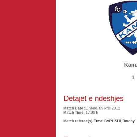
Kam
1
Detajet e ndeshjes
Match Date :
E hënë, 09 Prill 2012
Match Time :
17:00 h
Match referee(s):
Ermal BARUSHI
,
Bardhyl