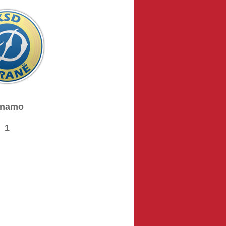
inamo
1