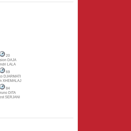
20
sion DAJA
ndri LALA
69
ko DJARMATI
on XHEMALAJ
84
runo DITA
est SERJANI