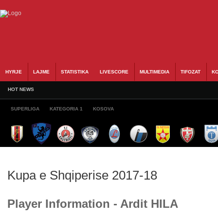
HYRJE
LAJME
STATISTIKA
LIVESCORE
MULTIMEDIA
TIFOZAT
KO
HOT NEWS
SUPERLIGA
KATEGORIA 1
KOSOVA
Kupa e Shqiperise 2017-18
Player Information - Ardit HILA