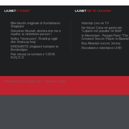
LAJMET
E FUNDIT
LAJMET
ME TE LEXUARA
Blini bluzën origjinale të Kombëtares
Ndeshje Live ne TV
Shqiptare
Ne fokus/ Cana në garën për
Shkodran Mustafi, deshira ime me e
“Lojtarin më popullor në Botë”
madhe, te rikthehem perseri !
In Memoriam : Panajot Pano "The
Nofka “Vizekusen”, Rraklli ja ngjiti
Greatest Soccer Player in Albania
dhe Xhaka ja hoqi
Buy Albanian soccer Jersey
KRENARITE shqiptare kampion te
Rezultatet e ndeshjeve LIVE!
Bundesliges
Pak minuta ne kembet e YJEVE
KUQ E Zi
Developer from IngAlb.info
Harta e Faqes