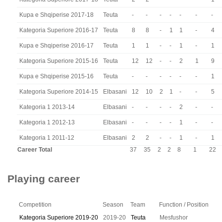
Kupa e Shqiperise 2017-18
Teuta
-
-
-
-
-
-
-
Kategoria Superiore 2016-17
Teuta
8
8
-
1
1
-
4
Kupa e Shqiperise 2016-17
Teuta
1
1
-
-
1
-
1
Kategoria Superiore 2015-16
Teuta
12
12
-
-
2
1
9
Kupa e Shqiperise 2015-16
Teuta
-
-
-
-
-
-
1
Kategoria Superiore 2014-15
Elbasani
12
10
2
1
-
-
5
Kategoria 1 2013-14
Elbasani
-
-
-
-
2
-
-
Kategoria 1 2012-13
Elbasani
-
-
-
-
1
-
-
Kategoria 1 2011-12
Elbasani
2
2
-
-
1
-
1
Career Total
37
35
2
2
8
1
22
Playing career
Competition
Season
Team
Function / Position
Kategoria Superiore 2019-20
2019-20
Teuta
Mesfushor