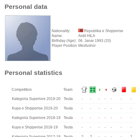
Personal data
Nationality:
Republika e Shqiperise
Name:
Ardit HILA
Birthday (Age):
06. Janar 1993 (33)
Player Position:
Mesfushor
Personal statistics
Competition
Team
Kategoria Superiore 2019-20
Teuta
-
-
-
-
-
-
-
Kupa e Shqiperise 2019-20
Teuta
-
-
-
-
-
-
-
Kategoria Superiore 2018-19
Teuta
-
-
-
-
-
-
-
Kupa e Shqiperise 2018-19
Teuta
-
-
-
-
-
-
-
Kategoria Superiore 2017-18
Teuta
2
2
-
-
-
-
1