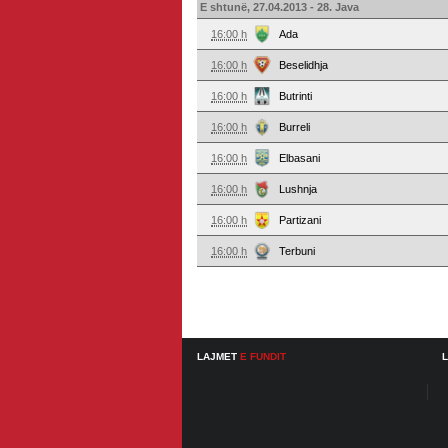
E shtunë, 27.04.2013 - 28. Java
16:00 h
Ada
16:00 h
Beselidhja
16:00 h
Butrinti
16:00 h
Burreli
16:00 h
Elbasani
16:00 h
Lushnja
16:00 h
Partizani
16:00 h
Terbuni
LAJMET
E FUNDIT