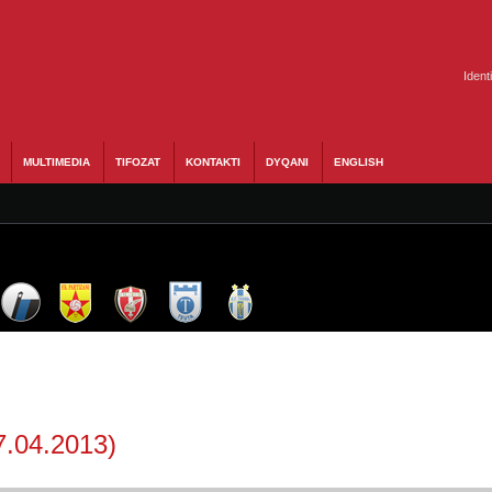
Ident
MULTIMEDIA
TIFOZAT
KONTAKTI
DYQANI
ENGLISH
7.04.2013)