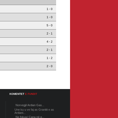
1 - 0
1 - 0
5 - 0
2 - 1
4 - 2
2 - 1
1 - 2
2 - 0
KOMENTET
E FUNDIT
Norvegji/ Ardian Gas...
Une ku u ve faj as Granitit e as
Ardiani...
Ne fokus/ Cana në g...