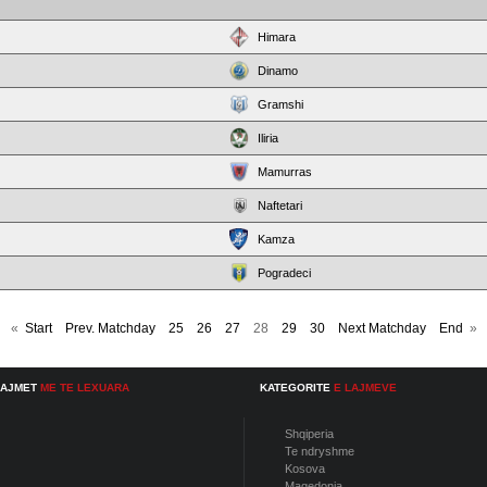
Himara
Dinamo
Gramshi
Iliria
Mamurras
Naftetari
Kamza
Pogradeci
«
Start
Prev. Matchday
25
26
27
28
29
30
Next Matchday
End
»
LAJMET
ME TE LEXUARA
KATEGORITE
E LAJMEVE
Shqiperia
Te ndryshme
Kosova
Maqedonia