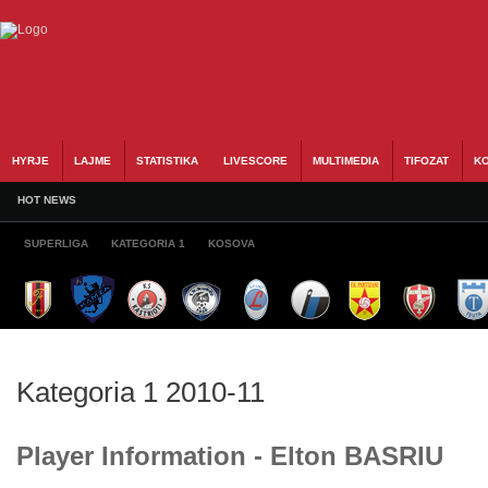
HYRJE
LAJME
STATISTIKA
LIVESCORE
MULTIMEDIA
TIFOZAT
KO
HOT NEWS
SUPERLIGA
KATEGORIA 1
KOSOVA
Kategoria 1 2010-11
Player Information - Elton BASRIU