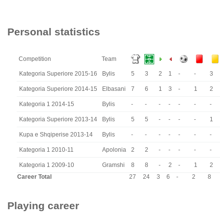
Personal statistics
Competition
Team
Kategoria Superiore 2015-16
Bylis
5
3
2
1
-
-
3
Kategoria Superiore 2014-15
Elbasani
7
6
1
3
-
1
2
Kategoria 1 2014-15
Bylis
-
-
-
-
-
-
-
Kategoria Superiore 2013-14
Bylis
5
5
-
-
-
-
1
Kupa e Shqiperise 2013-14
Bylis
-
-
-
-
-
-
-
Kategoria 1 2010-11
Apolonia
2
2
-
-
-
-
-
Kategoria 1 2009-10
Gramshi
8
8
-
2
-
1
2
Career Total
27
24
3
6
-
2
8
Playing career