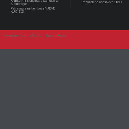
KRENARITE shqiptare kampion te
Rezultatet e ndeshjeve LIVE!
Bundesliges
Pak minuta ne kembet e YJEVE
KUQ E Zi
Developer from IngAlb.info
Harta e Faqes