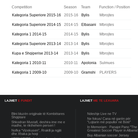
Competition
Season
Team
Function / Position
Kategoria Superiore 2015-16
2015-16
Bylis
Mbrojtes
Kategoria Superiore 2014-15
2014-15
Elbasani
Mbrojtes
Kategoria 1 2014-15
2014-15
Bylis
Mbrojtes
Kategoria Superiore 2013-14
2013-14
Bylis
Mbrojtes
Kupa e Shqiperise 2013-14
2013-14
Bylis
Mbrojtes
Kategoria 1 2010-11
2010-11
Apolonia
Sulmues
Kategoria 1 2009-10
2009-10
Gramshi
PLAYERS
LAJMET
E FUNDIT
LAJMET
ME TE LEXUARA
Blini bluzën origjinale të Kombëtares
Ndeshje Live ne TV
Shqiptare
Ne fokus/ Cana në garën për
Shkodran Mustafi, deshira ime me e
“Lojtarin më popullor në Botë”
madhe, te rikthehem perseri !
In Memoriam : Panajot Pano "The
Nofka “Vizekusen”, Rraklli ja ngjiti
Greatest Soccer Player in Albania
dhe Xhaka ja hoqi
Buy Albanian soccer Jersey