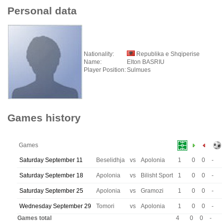
Personal data
Nationality:
Republika e Shqiperise
Name:
Elton BASRIU
Player Position:
Sulmues
Games history
Games
Saturday September 11
Beselidhja
vs
Apolonia
1
0
0
-
Saturday September 18
Apolonia
vs
Bilisht Sport
1
0
0
-
Saturday September 25
Apolonia
vs
Gramozi
1
0
0
-
Wednesday September 29
Tomori
vs
Apolonia
1
0
0
-
Games total
4
0
0
-