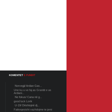
KOMENTET
E FUNDIT
Norvegji/ Ardian Gas...
Une ku u ve faj as Granitit e as
Ardiani...
Ne fokus/ Cana në g...
good luck Lorik
U-19/ Dështojnë dj...
Fatkeqesisht vazhdojme te jemi