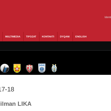
Ident
MULTIMEDIA
TIFOZAT
KONTAKTI
DYQANI
ENGLISH
17-18
Gilman LIKA