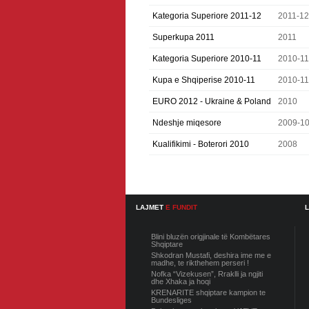
Kategoria Superiore 2011-12
2011-12
Superkupa 2011
2011
Kategoria Superiore 2010-11
2010-11
Kupa e Shqiperise 2010-11
2010-11
EURO 2012 - Ukraine & Poland
2010
Ndeshje miqesore
2009-1
Kualifikimi - Boterori 2010
2008
LAJMET
E FUNDIT
Blini bluzën origjinale të Kombëtares
Shqiptare
Shkodran Mustafi, deshira ime me e
madhe, te rikthehem perseri !
Nofka “Vizekusen”, Rraklli ja ngjiti
dhe Xhaka ja hoqi
KRENARITE shqiptare kampion te
Bundesliges