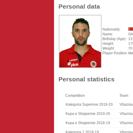
Personal data
Nationality:
Name:
Gi
Birthday (Age):
13
Height:
17
Weight:
70
Player Position:
Me
Personal statistics
Competition
Team
Kategoria Superiore 2019-20
Vllaznia
Kupa e Shqiperise 2019-20
Vllaznia
Kupa e Shqiperise 2018-19
Vllaznia
Kategoria 1 2018-19
Vllaznia