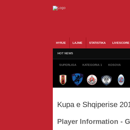
HYRJE
LAJME
STATISTIKA
LIVESCORE
HOT NEWS
SUPERLIGA
KATEGORIA 1
KOSOVA
Kupa e Shqiperise 20
Player Information - 