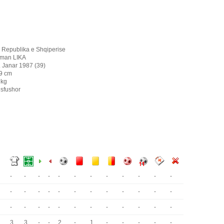
Republika e Shqiperise
lman LIKA
. Janar 1987 (39)
9 cm
 kg
sfushor
-
-
-
-
-
-
-
-
-
-
-
-
-
-
-
-
-
-
-
-
-
-
-
-
-
-
-
-
-
-
-
-
-
-
-
-
3
3
-
-
2
-
1
-
-
-
-
-