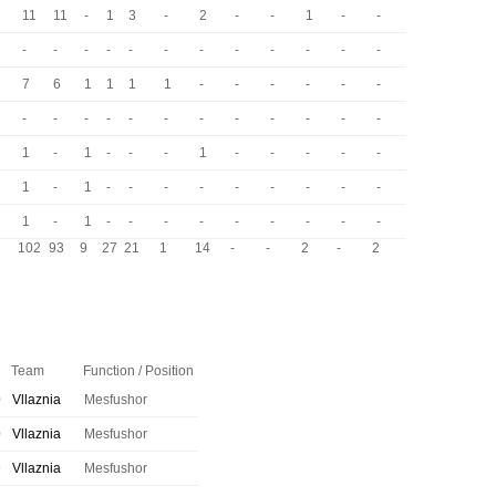
11
11
-
1
3
-
2
-
-
1
-
-
-
-
-
-
-
-
-
-
-
-
-
-
7
6
1
1
1
1
-
-
-
-
-
-
-
-
-
-
-
-
-
-
-
-
-
-
i
1
-
1
-
-
-
1
-
-
-
-
-
i
1
-
1
-
-
-
-
-
-
-
-
-
i
1
-
1
-
-
-
-
-
-
-
-
-
102
93
9
27
21
1
14
-
-
2
-
2
Team
Function / Position
0
Vllaznia
Mesfushor
0
Vllaznia
Mesfushor
9
Vllaznia
Mesfushor