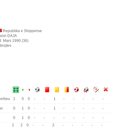
Republika e Shqiperise
sion DAJA
4. Mars 1990 (36)
brojtes
erbeu
1
0
0
-
-
1
-
-
-
-
-
mo
0
1
0
-
-
1
-
-
-
-
-
0
1
0
-
-
-
-
-
-
-
-
1
2
0
-
-
2
-
-
-
-
-