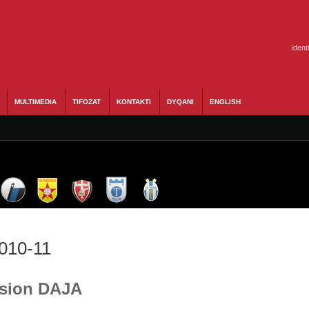
Ident
MULTIMEDIA
TIFOZAT
KONTAKTI
DYQANI
ENGLISH
2010-11
Asion DAJA