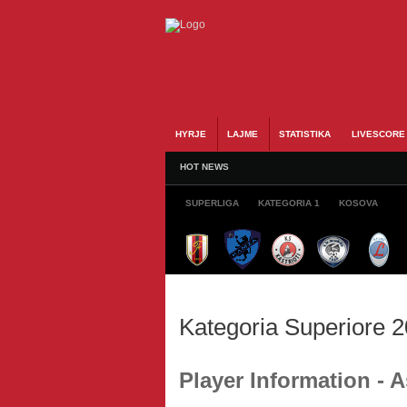
HYRJE
LAJME
STATISTIKA
LIVESCORE
HOT NEWS
SUPERLIGA
KATEGORIA 1
KOSOVA
Kategoria Superiore 
Player Information - 