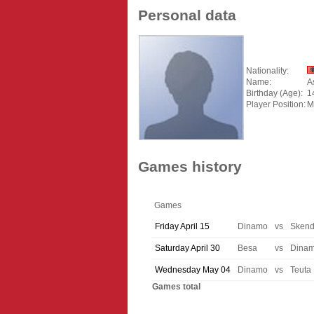
Personal data
Nationality:
Name:
A
Birthday (Age):
1
Player Position:
M
Games history
Games
Friday April 15
Dinamo
vs
Skend
Saturday April 30
Besa
vs
Dina
Wednesday May 04
Dinamo
vs
Teuta
Games total