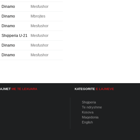
Dinamo
Mesfushor
Dinamo
Mbrojtes
Dinamo
Mesfushor
Shqiperia U-21
Mesfushor
Dinamo
Mesfushor
Dinamo
Mesfushor
LAJMET
ME TE LEXUARA
KATEGORITE
E LAJMEVE
Shqiperia
Te ndryshme
Kosova
Maqedonia
English