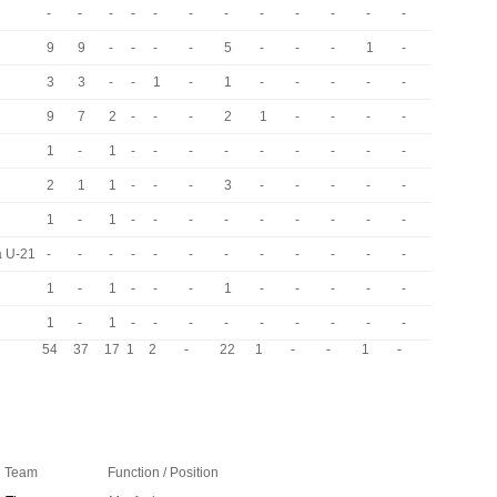
-
-
-
-
-
-
-
-
-
-
-
-
9
9
-
-
-
-
5
-
-
-
1
-
3
3
-
-
1
-
1
-
-
-
-
-
9
7
2
-
-
-
2
1
-
-
-
-
1
-
1
-
-
-
-
-
-
-
-
-
2
1
1
-
-
-
3
-
-
-
-
-
1
-
1
-
-
-
-
-
-
-
-
-
a U-21
-
-
-
-
-
-
-
-
-
-
-
-
1
-
1
-
-
-
1
-
-
-
-
-
1
-
1
-
-
-
-
-
-
-
-
-
54
37
17
1
2
-
22
1
-
-
1
-
Team
Function / Position