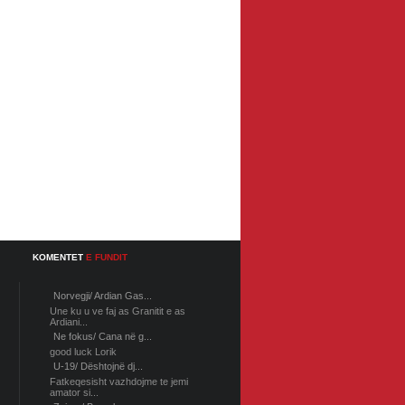
KOMENTET
E FUNDIT
Norvegji/ Ardian Gas...
Une ku u ve faj as Granitit e as
Ardiani...
Ne fokus/ Cana në g...
good luck Lorik
U-19/ Dështojnë dj...
Fatkeqesisht vazhdojme te jemi
amator si...