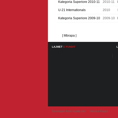
Kategoria Superiore 2010-11
2010-11
U-21 Internationals
2010
Kategoria Superiore 2009-10
2009-10
[ Mbrapa ]
LAJMET
E FUNDIT
Developer from IngAlb.info
Harta e Faqes