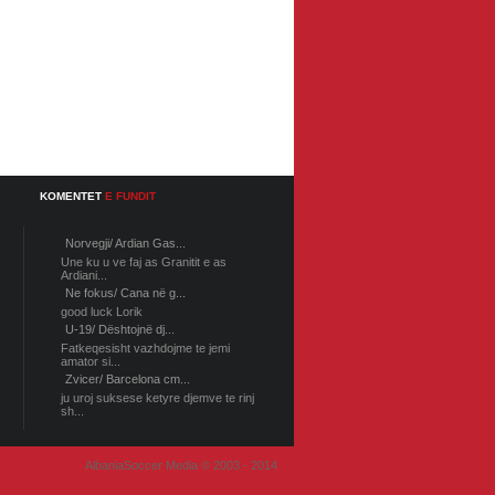
KOMENTET
E FUNDIT
Norvegji/ Ardian Gas...
Une ku u ve faj as Granitit e as
Ardiani...
Ne fokus/ Cana në g...
good luck Lorik
U-19/ Dështojnë dj...
Fatkeqesisht vazhdojme te jemi
amator si...
Zvicer/ Barcelona cm...
ju uroj suksese ketyre djemve te rinj
sh...
AlbaniaSoccer Media © 2003 - 2014