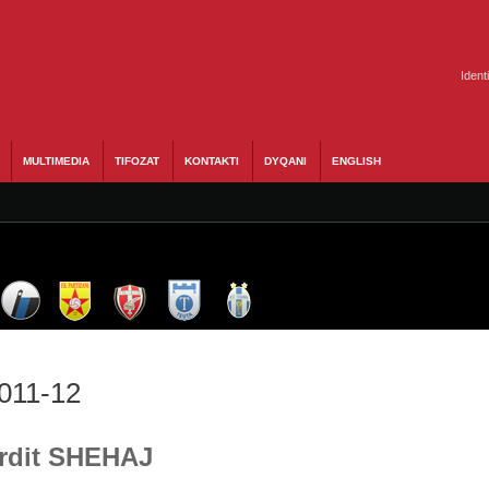
Ident
MULTIMEDIA
TIFOZAT
KONTAKTI
DYQANI
ENGLISH
2011-12
Ardit SHEHAJ