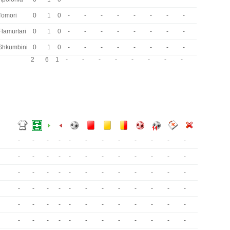
Tomori
0
1
0
-
-
-
-
-
-
-
-
Flamurtari
0
1
0
-
-
-
-
-
-
-
-
Shkumbini
0
1
0
-
-
-
-
-
-
-
-
2
6
1
-
-
-
-
-
-
-
-
-
-
-
-
-
-
-
-
-
-
-
-
-
-
-
-
-
-
-
-
-
-
-
-
-
-
-
-
-
-
-
-
-
-
-
-
-
-
-
-
-
-
-
-
-
-
-
-
-
-
-
-
-
-
-
-
-
-
-
-
-
-
-
-
-
-
-
-
-
-
-
-