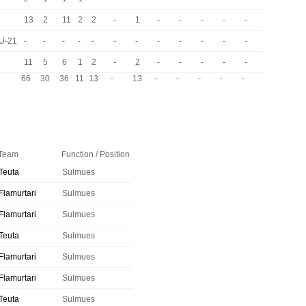
13
2
11
2
2
-
1
-
-
-
-
-
 U-21
-
-
-
-
-
-
-
-
-
-
-
-
11
5
6
1
2
-
2
-
-
-
-
-
66
30
36
11
13
-
13
-
-
-
-
-
Team
Function / Position
Teuta
Sulmues
Flamurtari
Sulmues
Flamurtari
Sulmues
Teuta
Sulmues
Flamurtari
Sulmues
Flamurtari
Sulmues
Teuta
Sulmues