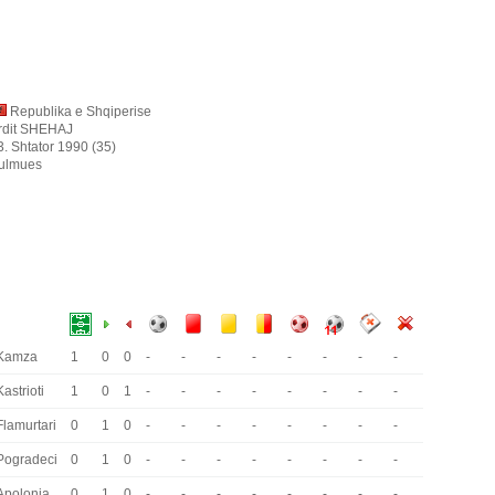
Republika e Shqiperise
rdit SHEHAJ
3. Shtator 1990 (35)
ulmues
Kamza
1
0
0
-
-
-
-
-
-
-
-
Kastrioti
1
0
1
-
-
-
-
-
-
-
-
Flamurtari
0
1
0
-
-
-
-
-
-
-
-
Pogradeci
0
1
0
-
-
-
-
-
-
-
-
Apolonia
0
1
0
-
-
-
-
-
-
-
-