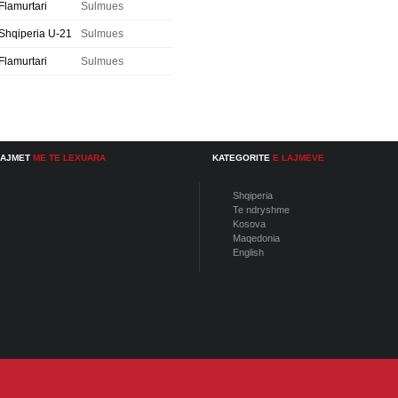
Flamurtari
Sulmues
Shqiperia U-21
Sulmues
Flamurtari
Sulmues
LAJMET
ME TE LEXUARA
KATEGORITE
E LAJMEVE
Shqiperia
Te ndryshme
Kosova
Maqedonia
English