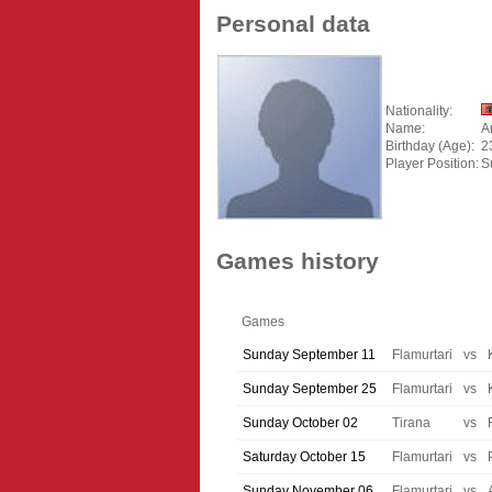
Personal data
Nationality:
Name:
A
Birthday (Age):
2
Player Position:
S
Games history
Games
Sunday September 11
Flamurtari
vs
Sunday September 25
Flamurtari
vs
Sunday October 02
Tirana
vs
Saturday October 15
Flamurtari
vs
Sunday November 06
Flamurtari
vs