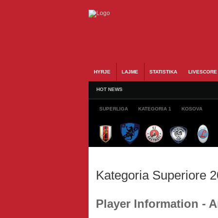
HYRJE
LAJME
STATISTIKA
LIVESCORE
HOT NEWS
SUPERLIGA
KATEGORIA 1
KOSOVA
Kategoria Superiore 
Player Information - 