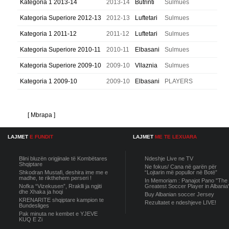
Kategoria 1 2013-14
2013-14
Butrinti
Sulmues
Kategoria Superiore 2012-13
2012-13
Luftetari
Sulmues
Kategoria 1 2011-12
2011-12
Luftetari
Sulmues
Kategoria Superiore 2010-11
2010-11
Elbasani
Sulmues
Kategoria Superiore 2009-10
2009-10
Vllaznia
Sulmues
Kategoria 1 2009-10
2009-10
Elbasani
PLAYERS
[ Mbrapa ]
LAJMET
E FUNDIT
LAJMET
ME TE LEXUARA
Blini bluzën origjinale të Kombëtares
Ndeshje Live ne TV
Shqiptare
Ne fokus/ Cana në garën për
Shkodran Mustafi, deshira ime me e
“Lojtarin më popullor në Botë”
madhe, te rikthehem perseri !
In Memoriam : Panajot Pano "The
Nofka “Vizekusen”, Rraklli ja ngjiti
Greatest Soccer Player in Albania
dhe Xhaka ja hoqi
Buy Albanian soccer Jersey
KRENARITE shqiptare kampion te
Rezultatet e ndeshjeve LIVE!
Bundesliges
Pak minuta ne kembet e YJEVE
KUQ E Zi