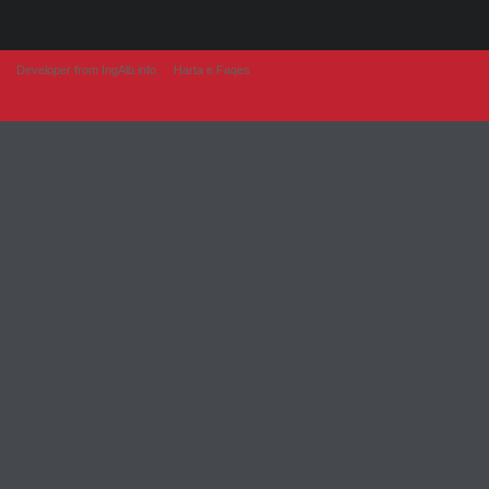
Developer from IngAlb.info
Harta e Faqes