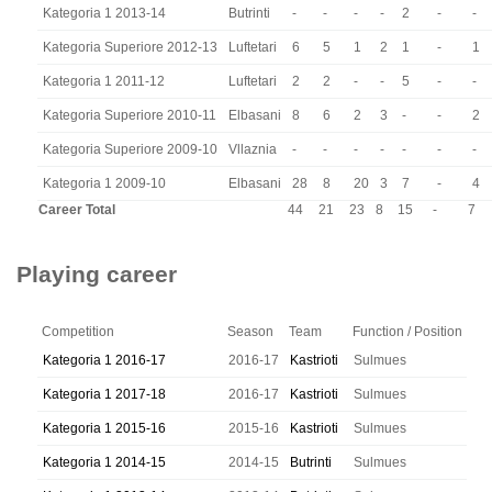
Kategoria 1 2013-14
Butrinti
-
-
-
-
2
-
-
Kategoria Superiore 2012-13
Luftetari
6
5
1
2
1
-
1
Kategoria 1 2011-12
Luftetari
2
2
-
-
5
-
-
Kategoria Superiore 2010-11
Elbasani
8
6
2
3
-
-
2
Kategoria Superiore 2009-10
Vllaznia
-
-
-
-
-
-
-
Kategoria 1 2009-10
Elbasani
28
8
20
3
7
-
4
Career Total
44
21
23
8
15
-
7
Playing career
Competition
Season
Team
Function / Position
Kategoria 1 2016-17
2016-17
Kastrioti
Sulmues
Kategoria 1 2017-18
2016-17
Kastrioti
Sulmues
Kategoria 1 2015-16
2015-16
Kastrioti
Sulmues
Kategoria 1 2014-15
2014-15
Butrinti
Sulmues