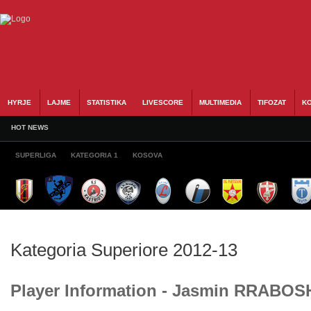
HYRJE
LAJME
STATISTIKA
LIVESCORE
MULTIMEDIA
TIFOZAT
KO
HOT NEWS
SUPERLIGA
KATEGORIA 1
KOSOVA
Kategoria Superiore 2012-13
Player Information - Jasmin RRABO