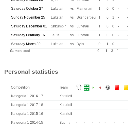
Saturday October 27
Luftetari
vs
Flamurtari
1
0
0
-
Sunday November 25
Luftetari
vs
Skenderbeu
1
0
1
-
Saturday December 01
Shkumbini
vs
Luftetari
1
0
0
-
Saturday February 16
Teuta
vs
Luftetari
1
0
0
-
Saturday March 30
Luftetari
vs
Bylis
0
1
0
-
Games total
9
1
3
1
-
Personal statistics
Competition
Team
Kategoria 1 2016-17
Kastrioti
-
-
-
-
-
-
-
Kategoria 1 2017-18
Kastrioti
-
-
-
-
-
-
-
Kategoria 1 2015-16
Kastrioti
-
-
-
-
-
-
-
Kategoria 1 2014-15
Butrinti
-
-
-
-
-
-
-