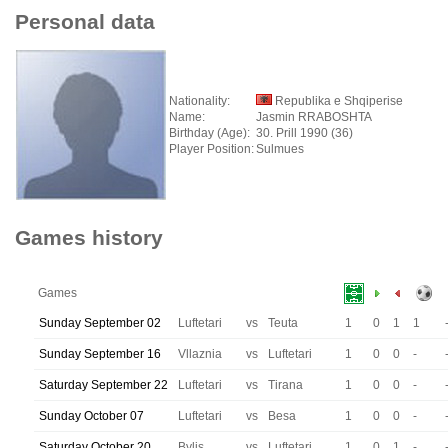
Personal data
Nationality:
Republika e Shqiperise
Name:
Jasmin RRABOSHTA
Birthday (Age):
30. Prill 1990 (36)
Player Position:
Sulmues
Games history
Games
Sunday September 02
Luftetari
vs
Teuta
1
0
1
1
Sunday September 16
Vllaznia
vs
Luftetari
1
0
0
-
Saturday September 22
Luftetari
vs
Tirana
1
0
0
-
Sunday October 07
Luftetari
vs
Besa
1
0
0
-
Saturday October 20
Bylis
vs
Luftetari
1
0
1
-