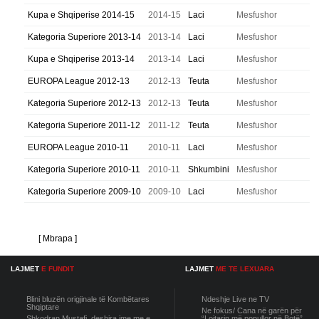
Kupa e Shqiperise 2014-15
2014-15
Laci
Mesfushor
Kategoria Superiore 2013-14
2013-14
Laci
Mesfushor
Kupa e Shqiperise 2013-14
2013-14
Laci
Mesfushor
EUROPA League 2012-13
2012-13
Teuta
Mesfushor
Kategoria Superiore 2012-13
2012-13
Teuta
Mesfushor
Kategoria Superiore 2011-12
2011-12
Teuta
Mesfushor
EUROPA League 2010-11
2010-11
Laci
Mesfushor
Kategoria Superiore 2010-11
2010-11
Shkumbini
Mesfushor
Kategoria Superiore 2009-10
2009-10
Laci
Mesfushor
[ Mbrapa ]
LAJMET
E FUNDIT
LAJMET
ME TE LEXUARA
Blini bluzën origjinale të Kombëtares
Ndeshje Live ne TV
Shqiptare
Ne fokus/ Cana në garën për
Shkodran Mustafi, deshira ime me e
“Lojtarin më popullor në Botë”