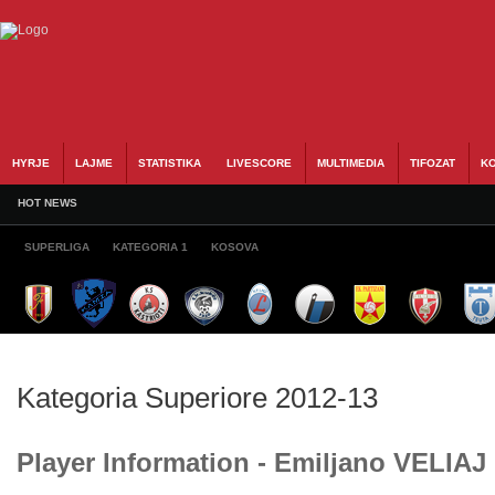
HYRJE
LAJME
STATISTIKA
LIVESCORE
MULTIMEDIA
TIFOZAT
KO
HOT NEWS
SUPERLIGA
KATEGORIA 1
KOSOVA
Kategoria Superiore 2012-13
Player Information - Emiljano VELIAJ