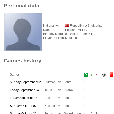
Personal data
Nationality:
Republika e Shqiperise
Name:
Emiljano VELIAJ
Birthday (Age):
09. Shkurt 1985 (41)
Player Position:
Mesfushor
Games history
Games
Sunday September 02
Luftetari
vs
Teuta
1
0
0
-
-
Friday September 14
Teuta
vs
Tirana
1
0
0
-
-
Friday September 21
Besa
vs
Teuta
1
0
0
-
-
Sunday October 07
Kastrioti
vs
Teuta
1
0
0
-
-
Sunday October 21
Teuta
vs
Skenderbeu
1
0
1
-
-