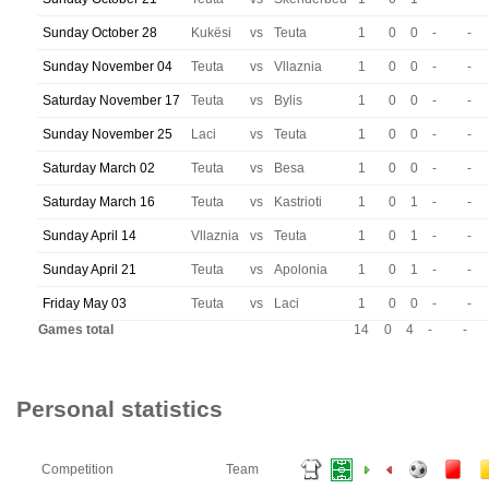
Sunday October 28
Kukësi
vs
Teuta
1
0
0
-
-
Sunday November 04
Teuta
vs
Vllaznia
1
0
0
-
-
Saturday November 17
Teuta
vs
Bylis
1
0
0
-
-
Sunday November 25
Laci
vs
Teuta
1
0
0
-
-
Saturday March 02
Teuta
vs
Besa
1
0
0
-
-
Saturday March 16
Teuta
vs
Kastrioti
1
0
1
-
-
Sunday April 14
Vllaznia
vs
Teuta
1
0
1
-
-
Sunday April 21
Teuta
vs
Apolonia
1
0
1
-
-
Friday May 03
Teuta
vs
Laci
1
0
0
-
-
Games total
14
0
4
-
-
Personal statistics
Competition
Team