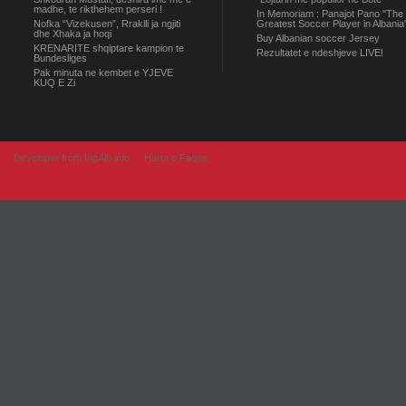
madhe, te rikthehem perseri !
In Memoriam : Panajot Pano "The
Nofka “Vizekusen”, Rraklli ja ngjiti
Greatest Soccer Player in Albania
dhe Xhaka ja hoqi
Buy Albanian soccer Jersey
KRENARITE shqiptare kampion te
Rezultatet e ndeshjeve LIVE!
Bundesliges
Pak minuta ne kembet e YJEVE
KUQ E Zi
Developer from IngAlb.info
Harta e Faqes