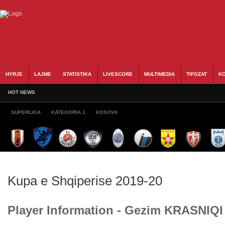
HYRJE
LAJME
STATISTIKA
LIVESCORE
MULTIMEDIA
TIFOZAT
KO
HOT NEWS
SUPERLIGA
KATEGORIA 1
KOSOVA
Kupa e Shqiperise 2019-20
Player Information - Gezim KRASNIQI