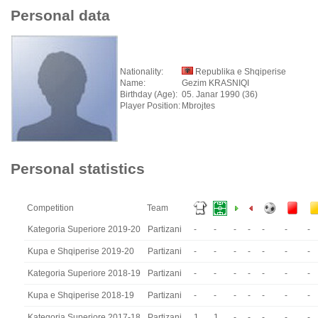
Personal data
Nationality:
Republika e Shqiperise
Name:
Gezim KRASNIQI
Birthday (Age):
05. Janar 1990 (36)
Player Position:
Mbrojtes
Personal statistics
Competition
Team
Kategoria Superiore 2019-20
Partizani
-
-
-
-
-
-
-
Kupa e Shqiperise 2019-20
Partizani
-
-
-
-
-
-
-
Kategoria Superiore 2018-19
Partizani
-
-
-
-
-
-
-
Kupa e Shqiperise 2018-19
Partizani
-
-
-
-
-
-
-
Kategoria Superiore 2017-18
Partizani
1
1
-
-
-
-
-