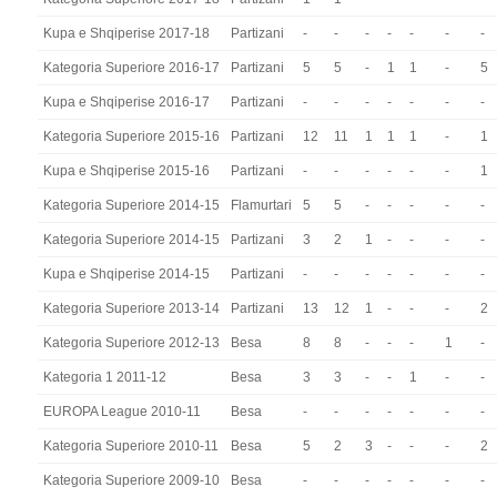
Kupa e Shqiperise 2017-18
Partizani
-
-
-
-
-
-
-
Kategoria Superiore 2016-17
Partizani
5
5
-
1
1
-
5
Kupa e Shqiperise 2016-17
Partizani
-
-
-
-
-
-
-
Kategoria Superiore 2015-16
Partizani
12
11
1
1
1
-
1
Kupa e Shqiperise 2015-16
Partizani
-
-
-
-
-
-
1
Kategoria Superiore 2014-15
Flamurtari
5
5
-
-
-
-
-
Kategoria Superiore 2014-15
Partizani
3
2
1
-
-
-
-
Kupa e Shqiperise 2014-15
Partizani
-
-
-
-
-
-
-
Kategoria Superiore 2013-14
Partizani
13
12
1
-
-
-
2
Kategoria Superiore 2012-13
Besa
8
8
-
-
-
1
-
Kategoria 1 2011-12
Besa
3
3
-
-
1
-
-
EUROPA League 2010-11
Besa
-
-
-
-
-
-
-
Kategoria Superiore 2010-11
Besa
5
2
3
-
-
-
2
Kategoria Superiore 2009-10
Besa
-
-
-
-
-
-
-