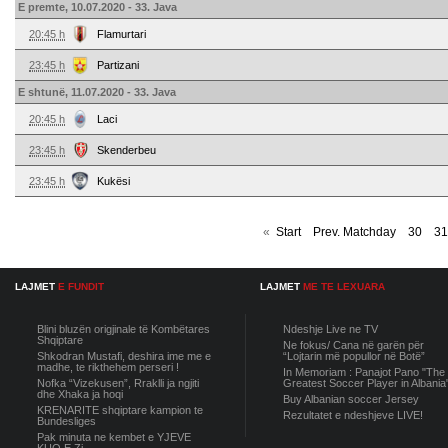
E premte, 10.07.2020 - 33. Java
20:45 h
Flamurtari
23:45 h
Partizani
E shtunë, 11.07.2020 - 33. Java
20:45 h
Laci
23:45 h
Skenderbeu
23:45 h
Kukësi
«
Start
Prev. Matchday
30
31
LAJMET
E FUNDIT
LAJMET
ME TE LEXUARA
Blini bluzën origjinale të Kombëtares
Ndeshje Live ne TV
Shqiptare
Ne fokus/ Cana në garën për
Shkodran Mustafi, deshira ime me e
“Lojtarin më popullor në Botë”
madhe, te rikthehem perseri !
In Memoriam : Panajot Pano "The
Nofka “Vizekusen”, Rraklli ja ngjiti
Greatest Soccer Player in Albania
dhe Xhaka ja hoqi
Buy Albanian soccer Jersey
KRENARITE shqiptare kampion te
Rezultatet e ndeshjeve LIVE!
Bundesliges
Pak minuta ne kembet e YJEVE