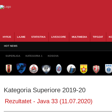
HYRJE
LAJME
STATISTIKA
LIVESCORE
MULTIMEDIA
TIFOZAT
KO
HOT NEWS
SUPERLIGA
KATEGORIA 1
KOSOVA
Kategoria Superiore 2019-20
Rezultatet - Java 33 (11.07.2020)