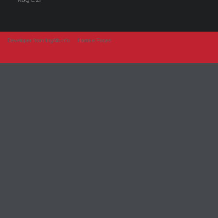
KUQ E Zi
Developer from IngAlb.info
Harta e Faqes