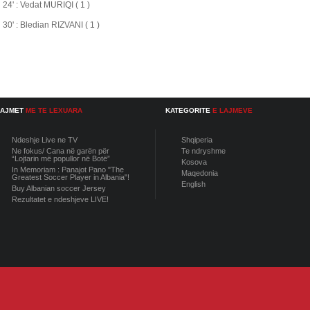
24' : Vedat MURIQI ( 1 )
30' : Bledian RIZVANI ( 1 )
LAJMET
ME TE LEXUARA
KATEGORITE
E LAJMEVE
Ndeshje Live ne TV
Shqiperia
Ne fokus/ Cana në garën për
Te ndryshme
“Lojtarin më popullor në Botë”
Kosova
In Memoriam : Panajot Pano "The
Maqedonia
Greatest Soccer Player in Albania"!
English
Buy Albanian soccer Jersey
Rezultatet e ndeshjeve LIVE!