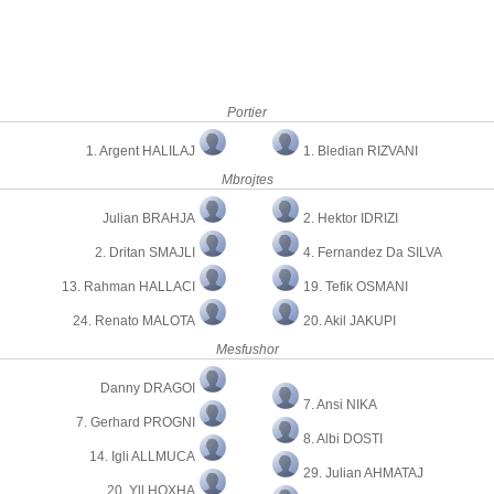
Portier
1. Argent HALILAJ
1. Bledian RIZVANI
Mbrojtes
Julian BRAHJA
2. Hektor IDRIZI
2. Dritan SMAJLI
4. Fernandez Da SILVA
13. Rahman HALLACI
19. Tefik OSMANI
24. Renato MALOTA
20. Akil JAKUPI
Mesfushor
Danny DRAGOI
7. Ansi NIKA
7. Gerhard PROGNI
8. Albi DOSTI
14. Igli ALLMUCA
29. Julian AHMATAJ
20. Yll HOXHA