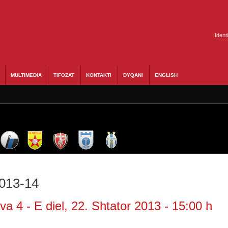
Ident
MULTIMEDIA
TIFOZAT
KONTAKTI
DYQANI
ENGLISH
2013-14
a 4 - E diel, 22. Shtator 2013 - 15:00 h