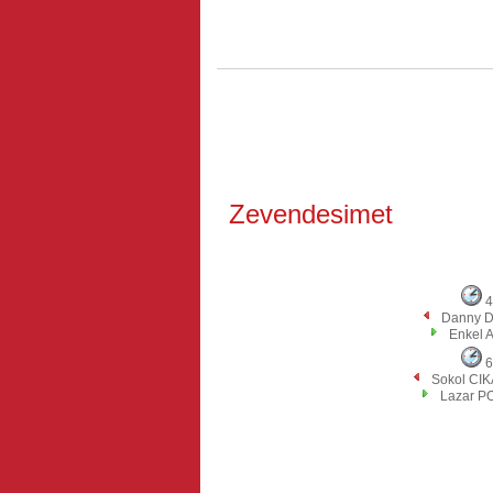
Zevendesimet
4
Danny 
Enkel 
6
Sokol CI
Lazar P