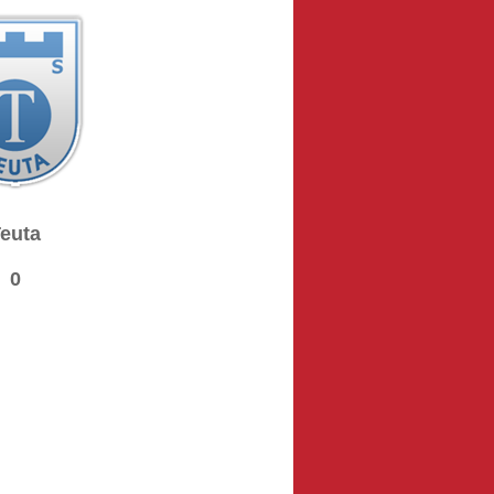
euta
0