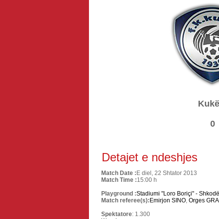
Kukë
0
Detajet e ndeshjes
Match Date :
E diel, 22 Shtator 2013
Match Time :
15:00 h
Playground :
Stadiumi "Loro Boriçi" - Shkodë
Match referee(s):
Emirjon SINO
,
Orges GR
Spektatore
: 1.300