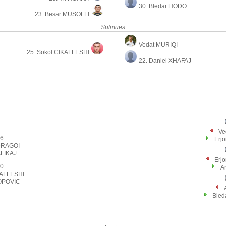
30. Bledar HODO
23. Besar MUSOLLI
Sulmues
Vedat MURIQI
25. Sokol CIKALLESHI
22. Daniel XHAFAJ
Ve
6
Erj
DRAGOI
ALIKAJ
Erj
0
Ar
KALLESHI
OPOVIC
Ble