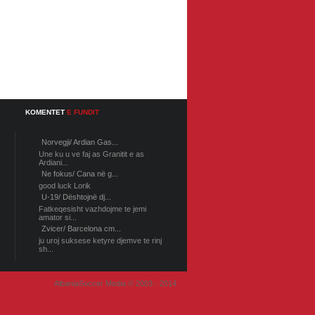
KOMENTET
E FUNDIT
Norvegji/ Ardian Gas...
Une ku u ve faj as Granitit e as
Ardiani...
Ne fokus/ Cana në g...
good luck Lorik
U-19/ Dështojnë dj...
Fatkeqesisht vazhdojme te jemi
amator si...
Zvicer/ Barcelona cm...
ju uroj suksese ketyre djemve te rinj
sh...
AlbaniaSoccer Media © 2003 - 2014