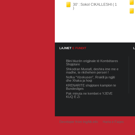
30' : Sokol CIKALLESHI ( 1
)
LAJMET
E FUNDIT
Blini bluzën origjinale të Kombëtares
Shqiptare
Shkodran Mustafi, deshira ime me e
madhe, te rikthehem perseri !
Nofka “Vizekusen”, Rraklli ja ngjiti
dhe Xhaka ja hoqi
KRENARITE shqiptare kampion te
Bundesliges
Pak minuta ne kembet e YJEVE
KUQ E Zi
Developer from IngAlb.info
Harta e Faqes