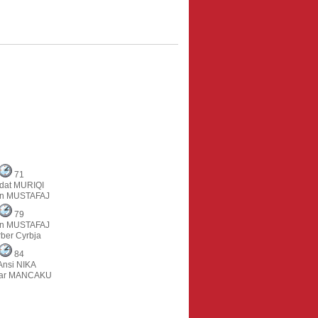
71
dat MURIQI
on MUSTAFAJ
79
on MUSTAFAJ
ber Cyrbja
84
Ansi NIKA
dar MANCAKU