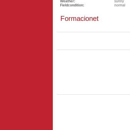
Weather:
sunny
Fieldcondition:
normal
Formacionet